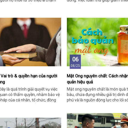
người nợ thuế từ 50 triệu & chậm
đồng. Việc tuân thủ giúp giảm thiể
gày sẽ bị hạn chế rời Việt Nam.
nạn, bảo vệ sức khỏe.
06
08/25
? Vai trò & quyền hạn của người
Mật Ong nguyên chất: Cách nhận
ụng
quản hiệu quả
Đây là quá trình giải quyết vụ việc
Mật ong nguyên chất là món quà t
ơ quan có thẩm quyền, nhằm bảo vệ
báu, chứa đựng nhiều giá trị dinh
pháp của cá nhân, tổ chức, đồng
phú và là nguồn động lực cho lối 
ật tự xã hội và công bằng.
mạnh.