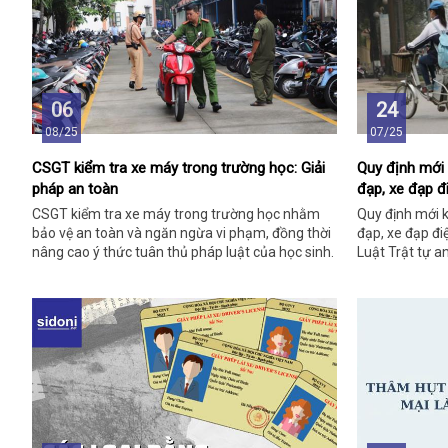
06
24
08/25
07/25
CSGT kiểm tra xe máy trong trường học: Giải
Quy định mới 
pháp an toàn
đạp, xe đạp đ
CSGT kiểm tra xe máy trong trường học nhằm
Quy định mới k
bảo vệ an toàn và ngăn ngừa vi phạm, đồng thời
đạp, xe đạp đi
nâng cao ý thức tuân thủ pháp luật của học sinh.
Luật Trật tự a
lực từ 1/1/202