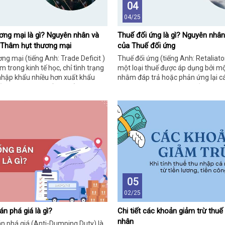
04
04/25
ơng mại là gì? Nguyên nhân và
Thuế đối ứng là gì? Nguyên nhân
 Thâm hụt thương mại
của Thuế đối ứng
g mại (tiếng Anh: Trade Deficit )
Thuế đối ứng (tiếng Anh: Retaliator
m trong kinh tế học, chỉ tình trạng
một loại thuế được áp dụng bởi mộ
nhập khẩu nhiều hơn xuất khẩu
nhằm đáp trả hoặc phản ứng lại c
ng thời gian nhất định (thường
thương mại không công bằng từ qu
 Điều này có nghĩa là giá trị hàng
Đây là một công cụ trong chính s
ụ mà quốc gia đó mua từ nước
quốc tế, thường được sử dụng để g
giá trị hàng hóa và dịch vụ mà họ
buộc đối tác thương mại thay đổi 
ng quốc tế.
chính sách mà quốc gia áp thuế cho 
05
02/25
n phá giá là gì?
Chi tiết các khoản giảm trừ thuế
nhân
n phá giá (Anti-Dumping Duty) là