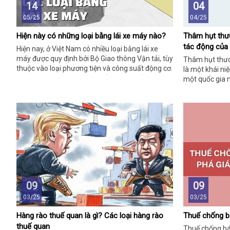
14
04
05/25
04/25
Hiện này có những loại bằng lái xe máy nào?
Thâm hụt thư
tác động của
Hiện nay, ở Việt Nam có nhiều loại bằng lái xe
máy được quy định bởi Bộ Giao thông Vận tải, tùy
Thâm hụt thươn
thuộc vào loại phương tiện và công suất động cơ.
là một khái niệ
Dưới đây là danh sách chi tiết các loại bằng lái xe
một quốc gia 
máy phổ biến:
trong một khoả
tính theo năm).
hóa và dịch v
ngoài lớn hơn 
bán ra thị trườ
09
09
03/25
03/25
Hàng rào thuế quan là gì? Các loại hàng rào
Thuế chống bá
thuế quan
Thuế chống bá