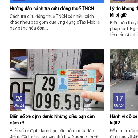
Hướng dẫn cách tra cứu đóng thuế TNCN
Lý do không 
lái bị giữ
Cách tra cứu đóng thuế TNCN có nhiều cách
khác nhau bao gồm qua ứng dụng eTax Mobile
Biên bản thay b
hay bằng hóa đơn,…
pháp luật. Ngư
tiềm ẩn rất nhi
20
17
08/24
08/24
Biển số xe định danh: Những điều bạn cần
Hành vi đỗ x
nắm rõ
luật?
Biển số xe định danh bạn cần nắm rõ từ đặc
Đỗ ô tô trước 
điểm, đối tượng hay các thủ tục. Ngoài ra, là về
định nào về đi