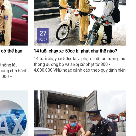
27
05/25
 có thể bạn
14 tuổi chạy xe 50cc bị phạt như thế nào?
14 tuổi chạy xe 50cc là vi phạm luật an toàn giao
thông đường bộ và sẽ bị xử phạt từ 800 -
thống lái,
4.000.000 VNĐ hoặc cảnh cáo theo quy định hiện
khoang chở hành
hành.
0.000 –
n hành.