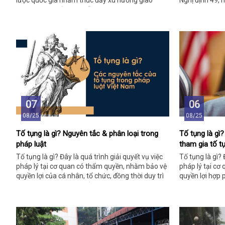
lược quốc gia nhằm thúc đẩy xu hướng giao
Nghị định 49, 
thông xanh, giảm ô nhiễm môi trường và phát
nộp trên 120 n
triển bền vững.
07
06
08/25
08/25
Tố tụng là gì? Nguyên tắc & phân loại trong
Tố tụng là gì
pháp luật
tham gia tố t
Tố tụng là gì? Đây là quá trình giải quyết vụ việc
Tố tụng là gì? 
pháp lý tại cơ quan có thẩm quyền, nhằm bảo vệ
pháp lý tại c
quyền lợi của cá nhân, tổ chức, đồng thời duy trì
quyền lợi hợp 
trật tự xã hội và công bằng.
thời duy trì tr