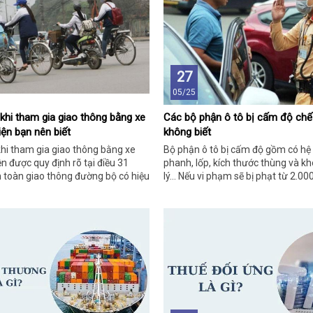
27
05/25
khi tham gia giao thông bằng xe
Các bộ phận ô tô bị cấm độ chế
iện bạn nên biết
không biết
hi tham gia giao thông bằng xe
Bộ phận ô tô bị cấm độ gồm có hệ 
ện được quy định rõ tại điều 31
phanh, lốp, kích thước thùng và 
n toàn giao thông đường bộ có hiệu
lý... Nếu vi phạm sẽ bị phạt từ 2.00
5.
16.000.000 VNĐ theo quy định hiệ