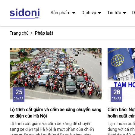
Sản phẩm
Dịch vụ
Tin tức
D
Trang chủ
Pháp luật
25
28
09/25
08/25
Lộ trình cắt giảm và cấm xe xăng chuyển sang
Cảnh báo: Nợ 
xe điện của Hà Nội
hoãn xuất cả
Lộ trình cắt giảm và cấm xe xăng để chuyển
Tạm hoãn xuất
sang xe điện tại Hà Nội là một phần của chiến
dụng với cá n