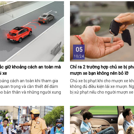
05
10/24
tắc giữ khoảng cách an toàn mà
Chỉ ra 2 trường hợp chủ xe bị ph
i xe
mượn xe bạn không nên bỏ lỡ
oảng cách an toàn khi tham gia
Chủ xe bị phạt khi cho mượn xe kh
 quan trọng và cần thiết để đảm
không đủ điều kiện lái xe mượn. Ng
ho bản thân và những người xung
bị xử phạt nếu cho người mượn xe
giao thông.