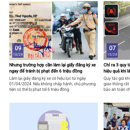
09
07
10/24
10/24
Nhưng trường hợp cần làm lại giấy đăng ký xe
Chỉ ra 3 quy 
ngay để tránh bị phạt đến 6 triệu đồng
hiệu quả khi lá
Làm lại giấy đăng ký xe có hiệu lực từ ngày
Quy tắc giữ kh
01/04/2024. Nếu không chấp hành, chủ phương
giao thông rất
tiện có thể bị phạt tới 6 triệu đồng.
bảo an toàn c
quanh.