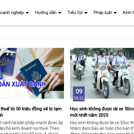
oanh nghiệp
Hướng dẫn
Tiểu Sử
Pháp luật
Kinh 
09
08/25
thuế từ 50 triệu đồng sẽ bị tạm
Học sinh không được lái xe 50cc
nh
mới nhất năm 2025
 cảnh là biện pháp mạnh được áp
Học sinh không được lái xe 50cc t
hân/hộ kinh doanh nợ thuế. Theo
nhằm đảm bảo an toàn cho bản t