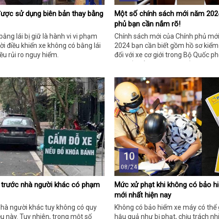
được sử dụng biên bản thay bằng
Một số chính sách mới năm 202
phủ bạn cần nắm rõ!
ằng lái bị giữ là hành vi vi phạm
Chính sách mới của Chính phủ mớ
ời điều khiển xe không có bằng lái
2024 bạn cần biết gồm hồ sơ kiểm
ều rủi ro nguy hiểm.
đối với xe cơ giới trong Bộ Quốc p
định về bổ sung, thay thế tờ HDSD
tiếng Việt sau thông quan,…
10
08/24
e trước nhà người khác có phạm
Mức xử phạt khi không có bảo h
mới nhất hiện nay
nhà người khác tuy không có quy
Không có bảo hiểm xe máy có thể 
ều này. Tuy nhiên, trong một số
hậu quả như bị phạt, chịu trách nh