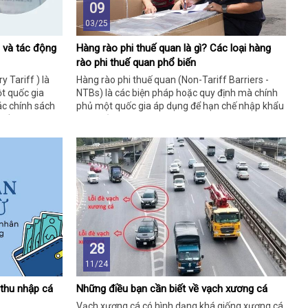
09
03/25
 và tác động
Hàng rào phi thuế quan là gì? Các loại hàng
rào phi thuế quan phổ biến
y Tariff ) là
Hàng rào phi thuế quan (Non-Tariff Barriers -
t quốc gia
NTBs) là các biện pháp hoặc quy định mà chính
ác chính sách
phủ một quốc gia áp dụng để hạn chế nhập khẩu
ốc gia khác.
hoặc bảo vệ thị trường nội địa, không thông qua
ách thương mại
việc đánh thuế . Thay vào đó, chúng bao gồm các
ây áp lực
quy tắc, tiêu chuẩn, hoặc thủ tục hành chính
hành vi hoặc
nhằm kiểm soát dòng chảy hàng hóa xuyên biên
là bất lợi.
giới. Đây là công cụ phổ biến trong thương mại
quốc tế, thườn
28
11/24
 thu nhập cá
Những điều bạn cần biết về vạch xương cá
Vạch xương cá có hình dạng khá giống xương cá.