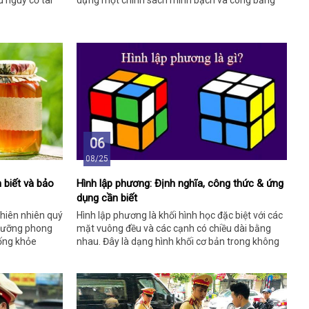
u nguy cơ tai
dựng một chính sách minh bạch và công bằng
cho người lao động.
06
08/25
 biết và bảo
Hình lập phương: Định nghĩa, công thức & ứng
dụng cần biết
hiên nhiên quý
Hình lập phương là khối hình học đặc biệt với các
 dưỡng phong
mặt vuông đều và các cạnh có chiều dài bằng
sống khỏe
nhau. Đây là dạng hình khối cơ bản trong không
gian hình học.