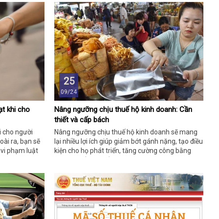
25
09/24
ạt khi cho
Nâng ngưỡng chịu thuế hộ kinh doanh: Cần
thiết và cấp bách
i cho người
Nâng ngưỡng chịu thuế hộ kinh doanh sẽ mang
oài ra, bạn sẽ
lại nhiều lợi ích giúp giảm bớt gánh nặng, tạo điều
 vi phạm luật
kiện cho họ phát triển, tăng cường công bằng
cho hệ thống thuế,…