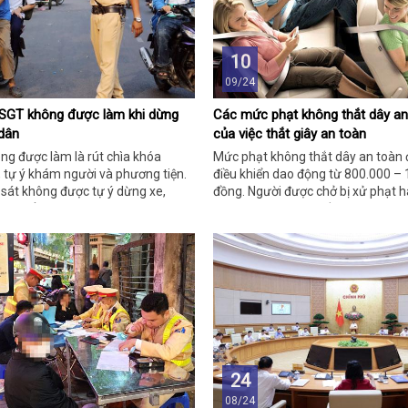
10
09/24
SGT không được làm khi dừng
Các mức phạt không thắt dây an 
dân
của việc thắt giây an toàn
ng được làm là rút chìa khóa
Mức phạt không thắt dây an toàn đ
 tự ý khám người và phương tiện.
điều khiển dao động từ 800.000 – 
 sát không được tự ý dừng xe,
đồng. Người được chở bị xử phạt h
ruy đuổi người dân.
300.000 – 500.000 đồng.
24
08/24