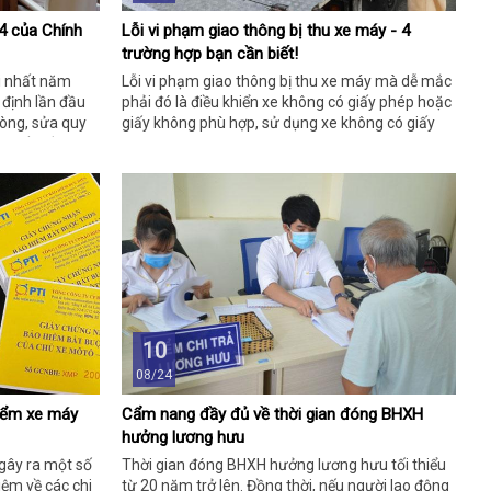
4 của Chính
Lỗi vi phạm giao thông bị thu xe máy - 4
trường hợp bạn cần biết!
i nhất năm
Lỗi vi phạm giao thông bị thu xe máy mà dễ mắc
 định lần đầu
phải đó là điều khiển xe không có giấy phép hoặc
hòng, sửa quy
giấy không phù hợp, sử dụng xe không có giấy
 thuốc bằng
đăng ký,…
10
08/24
iểm xe máy
Cẩm nang đầy đủ về thời gian đóng BHXH
hưởng lương hưu
gây ra một số
Thời gian đóng BHXH hưởng lương hưu tối thiểu
iệm về các chi
từ 20 năm trở lên. Đồng thời, nếu người lao động