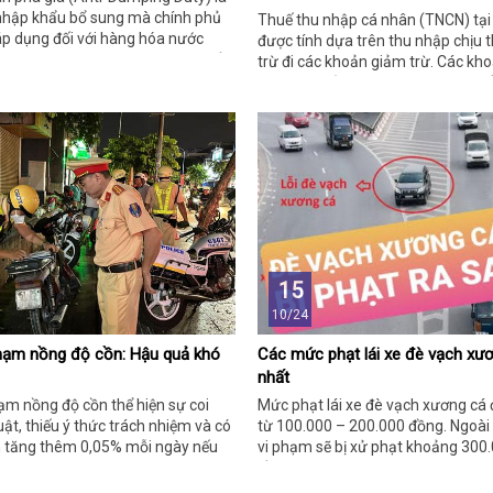
 nhập khẩu bổ sung mà chính phủ
Thuế thu nhập cá nhân (TNCN) tại
áp dụng đối với hàng hóa nước
được tính dựa trên thu nhập chịu t
tại thị trường nội địa với giá thấp
trừ đi các khoản giảm trừ. Các kh
ông thường (giá công bằng), nhằm
này giúp giảm bớt gánh nặng thuế
anh nghiệp trong nước khỏi sự
thuế, đặc biệt là những người có t
ng lành mạnh. Dưới đây là giải
hoặc phải nuôi dưỡng gia đình. Dướ
tiết về các khoản giảm trừ thuế T
định hiện hành.
15
10/24
phạm nồng độ cồn: Hậu quả khó
Các mức phạt lái xe đè vạch xư
nhất
hạm nồng độ cồn thể hiện sự coi
Mức phạt lái xe đè vạch xương cá 
ật, thiếu ý thức trách nhiệm và có
từ 100.000 – 200.000 đồng. Ngoài r
ền tăng thêm 0,05% mỗi ngày nếu
vi phạm sẽ bị xử phạt khoảng 300
đồng…