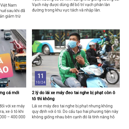
Vạch này được dùng để bố trí vạch phân làn
 Việt Nam
đường trong khu vực tách và nhập làn.
huế sau khi đã
oản giảm trừ
 cho người nộp
hu nhập thấp
i đây là chi
NCN theo quy
11
10/24
ơng cá mới
2 lý do lái xe máy đeo tai nghe bị phạt còn ô
tô thì không
đối với xe máy
Lái xe máy đeo tai nghe bị phạt nhưng không
a, xe ô tô khi
quy định với ô tô. Do cấu tạo hai phương tiện này
.000 – 400.000
không giống nhau bên cạnh đó là tính năng hỗ
trợ cũng khác nhau.