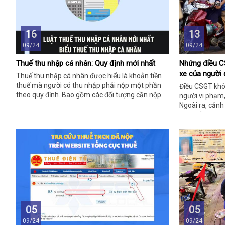
16
13
09/24
09/24
Thuế thu nhập cá nhân: Quy định mới nhất
Nhứng điều C
xe của người 
Thuế thu nhập cá nhân được hiểu là khoản tiền
thuế mà người có thu nhập phải nộp một phần
Điều CSGT khô
theo quy định. Bao gồm các đối tượng cần nộp
người vi phạm,
thuế, mức tiền cần đóng,…
Ngoài ra, cảnh
nhận tiền và t
05
05
09/24
09/24