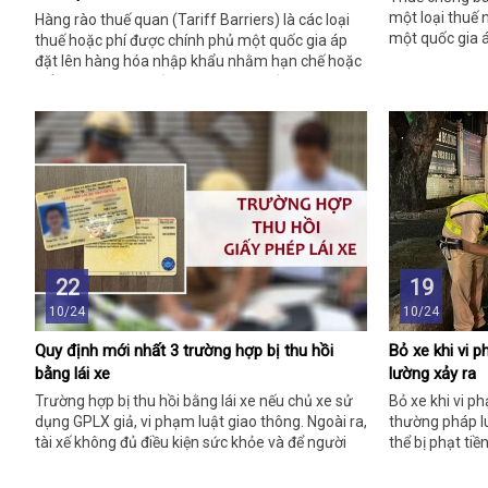
một loại thuế
Hàng rào thuế quan (Tariff Barriers) là các loại
một quốc gia 
thuế hoặc phí được chính phủ một quốc gia áp
ngoài được bán 
đặt lên hàng hóa nhập khẩu nhằm hạn chế hoặc
hơn giá trị th
kiểm soát dòng chảy thương mại, bảo vệ ngành
bảo vệ các do
sản xuất trong nước hoặc điều chỉnh cán cân
cạnh tranh khô
thương mại. Đây là công cụ phổ biến trong chính
thích chi tiết:
sách thương mại quốc tế, thường được sử dụng
để tăng tính cạnh tranh cho hàng nội địa.
22
19
10/24
10/24
Quy định mới nhất 3 trường hợp bị thu hồi
Bỏ xe khi vi 
bằng lái xe
lường xảy ra
Trường hợp bị thu hồi bằng lái xe nếu chủ xe sử
Bỏ xe khi vi p
dụng GPLX giả, vi phạm luật giao thông. Ngoài ra,
thường pháp lu
tài xế không đủ điều kiện sức khỏe và để người
thể bị phạt ti
khác dùng GPLX.
nộp chậm.