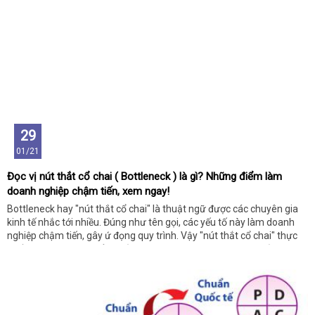
29
01/21
Đọc vị nút thắt cổ chai ( Bottleneck ) là gì? Những điểm làm
doanh nghiệp chậm tiến, xem ngay!
Bottleneck hay "nút thắt cổ chai" là thuật ngữ được các chuyên gia
kinh tế nhắc tới nhiều. Đúng như tên gọi, các yếu tố này làm doanh
nghiệp chậm tiến, gây ứ đọng quy trình. Vậy "nút thắt cổ chai" thực
chất là gì? Làm sao để gỡ bỏ? Mời bạn cùng đọc ngay chia sẻ sau đây
để tìm ra giải đáp thỏa đáng.