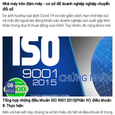
Nhà máy trên đám mây - cơ sở để doanh nghiệp nghiệp chuyển
đổi số
Do ảnh hưởng của dịch Covid 19 và việc giãn cách, hạn chế tiếp xúc
và mật độ người lao động khiến các doanh nghiệp sản xuất gặp khó
khăn trong duy trì hoạt động của mình. Tuy nhiên, đó cũng là lúc mà
các giải pháp công nghệ không tiếp xúc, không giấy tờ dần trở nên
phổ biến. Cloud Factory hay Nhà máy trên đám mây là một trong
những công nghệ như vậy giúp các lĩnh vực như nội thất, m
08
07/21
Tổng hợp những điều khoản ISO 9001:2015(Phần IV): Điều khoản
8: Thực hiện
Đến với bài viết này, chúng ta sẽ tìm hiểu chi tiết về điều khoản 8 trong