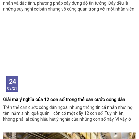
nhân và đặc tính, phương pháp xây dựng độ tin tưởng. Đây đều là
những suy nghĩ cơ bản nhưng vô cùng quan trọng với một nhân viên
quản lý chất lượng. Cùng chuyên trang tìm hiểu chi tiết về những suy
nghĩ này trong bài viết dưới đây bạn nhé!
24
03/21
Giải mã ý nghĩa của 12 con số trong thẻ căn cước công dân
Trên thẻ căn cước công dân ngoài những thông tin cá nhân như: họ
tên, năm sinh, quê quán,...còn có một dãy 12 con số. Tuy nhiên,
không phải ai cũng hiểu hết ý nghĩa của những con số này. Vì vậy, ở
bài viết này hệ thống sẽ giải mã chi tiết cho bạn hiểu, hãy dành chút
thời gian để tham khảo nhé!