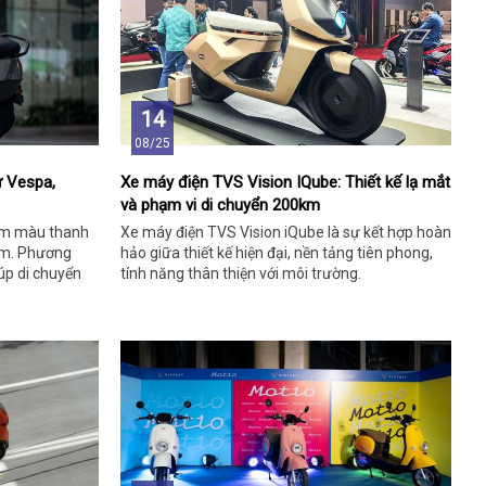
14
08/25
ư Vespa,
Xe máy điện TVS Vision IQube: Thiết kế lạ mắt
và phạm vi di chuyển 200km
ăm màu thanh
Xe máy điện TVS Vision iQube là sự kết hợp hoàn
đêm. Phương
hảo giữa thiết kế hiện đại, nền tảng tiên phong,
úp di chuyển
tính năng thân thiện với môi trường.