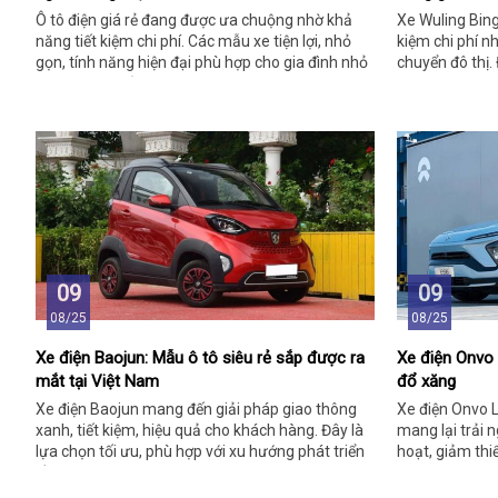
Ô tô điện giá rẻ đang được ưa chuộng nhờ khả
Xe Wuling Bing
năng tiết kiệm chi phí. Các mẫu xe tiện lợi, nhỏ
kiệm chi phí n
gọn, tính năng hiện đại phù hợp cho gia đình nhỏ
chuyển đô thị
hoặc người trẻ.
năng cho thị t
Nam.
09
09
08/25
08/25
Xe điện Baojun: Mẫu ô tô siêu rẻ sắp được ra
Xe điện Onvo 
mắt tại Việt Nam
đổ xăng
Xe điện Baojun mang đến giải pháp giao thông
Xe điện Onvo L6
xanh, tiết kiệm, hiệu quả cho khách hàng. Đây là
mang lại trải 
lựa chọn tối ưu, phù hợp với xu hướng phát triển
hoạt, giảm thi
bền vững trong tương lai.
xăng.