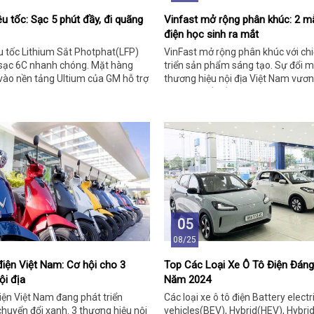
êu tốc: Sạc 5 phút đầy, đi quãng
Vinfast mở rộng phân khúc: 2 m
điện học sinh ra mắt
êu tốc Lithium Sắt Photphat(LFP)
VinFast mở rộng phân khúc với chi
 sạc 6C nhanh chóng. Mặt hàng
triển sản phẩm sáng tạo. Sự đổi m
vào nền tảng Ultium của GM hỗ trợ
thương hiệu nội địa Việt Nam vươ
mới.
và phát triển bền vững.
05
08/25
iện Việt Nam: Cơ hội cho 3
Top Các Loại Xe Ô Tô Điện Đán
ội địa
Năm 2024
ện Việt Nam đang phát triển
Các loại xe ô tô điện Battery electr
huyển đổi xanh. 3 thương hiệu nội
vehicles(BEV), Hybrid(HEV), Hybri