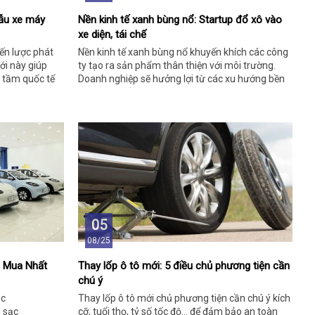
ẫu xe máy
Nền kinh tế xanh bùng nổ: Startup đổ xô vào
xe diện, tái chế
ến lược phát
Nền kinh tế xanh bùng nổ khuyến khích các công
ới này giúp
ty tạo ra sản phẩm thân thiện với môi trường.
n tầm quốc tế
Doanh nghiệp sẽ hưởng lợi từ các xu hướng bền
vững toàn cầu.
05
08/25
g Mua Nhất
Thay lốp ô tô mới: 5 điều chủ phương tiện cần
chú ý
ic
Thay lốp ô tô mới chủ phương tiện cần chú ý kích
d sạc
cỡ, tuổi thọ, tỷ số tốc độ… để đảm bảo an toàn