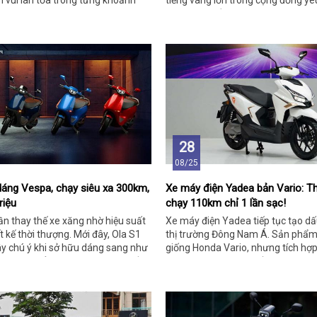
ềm vui lan tỏa trong từng khoảnh
tiếng vang lớn trong cộng đồng y
 khóa.
giao thông bền vững.
28
08/25
dáng Vespa, chạy siêu xa 300km,
Xe máy điện Yadea bản Vario: Thi
riệu
chạy 110km chỉ 1 lần sạc!
n thay thế xe xăng nhờ hiệu suất
Xe máy điện Yadea tiếp tục tạo d
ết kế thời thượng. Mới đây, Ola S1
thị trường Đông Nam Á. Sản phẩm
ây chú ý khi sở hữu dáng sang như
giống Honda Vario, nhưng tích hợ
độ đáng nể, đi hơn 300km/sạc đầy.
hiện đại và vận hành ấn tượng.