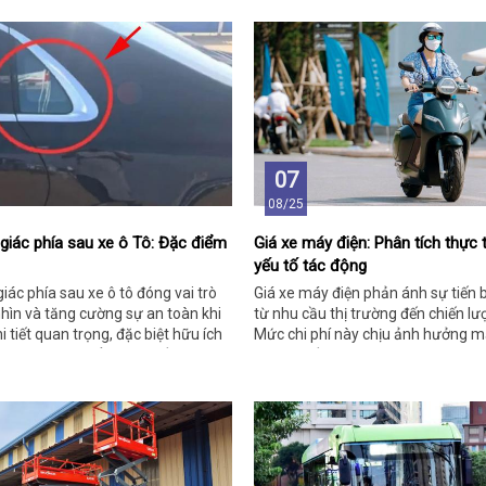
07
08/25
giác phía sau xe ô Tô: Đặc điểm
Giá xe máy điện: Phân tích thực 
yếu tố tác động
iác phía sau xe ô tô đóng vai trò
Giá xe máy điện phản ánh sự tiến 
nhìn và tăng cường sự an toàn khi
từ nhu cầu thị trường đến chiến lư
chi tiết quan trọng, đặc biệt hữu ích
Mức chi phí này chịu ảnh hưởng 
g gian di chuyển hạn chế.
những tiến bộ công nghệ và chính 