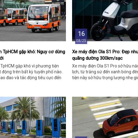
16
08/25
ịch TpHCM gặp khó: Nguy cơ dừng
Xe máy điện Ola S1 Pro: Đẹp nh
ới
quãng dường 300km/sạc
h TpHCM gặp khó vì phương tiện
Xe máy điện Ola S1 Pro sở hữu n
 động trên bất kỳ tuyến phố nào.
lịch, từ trắng sứ đến xanh bóng 
ao đao và tác động tiêu cực đến
tiện này sở hữu trọng lượng nhẹ gi
ương.
linh hoạt trong đô thị.