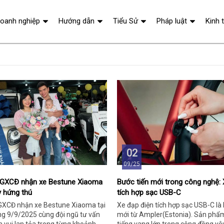
oanh nghiệp
Hướng dẫn
Tiểu Sử
Pháp luật
Kinh 
02
09/25
TGXCĐ nhận xe Bestune Xiaoma
Bước tiến mới trong công nghệ: 
y hứng thú
tích hợp sạc USB-C
GXCĐ nhận xe Bestune Xiaoma tại
Xe đạp điện tích hợp sạc USB-C là
 9/9/2025 cùng đội ngũ tư vấn
mới từ Ampler(Estonia). Sản phẩ