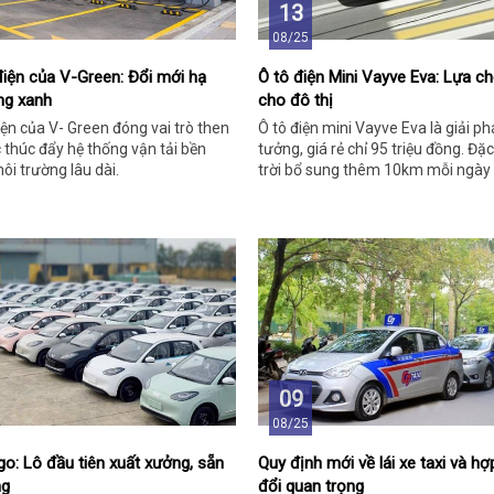
13
08/25
iện của V-Green: Đổi mới hạ
Ô tô điện Mini Vayve Eva: Lựa c
ng xanh
cho đô thị
ện của V- Green đóng vai trò then
Ô tô điện mini Vayve Eva là giải ph
c thúc đẩy hệ thống vận tải bền
tưởng, giá rẻ chỉ 95 triệu đồng. Đặc
ôi trường lâu dài.
trời bổ sung thêm 10km mỗi ngày
đường dài hơn.
09
08/25
go: Lô đầu tiên xuất xưởng, sẵn
Quy định mới về lái xe taxi và h
ng
đổi quan trọng