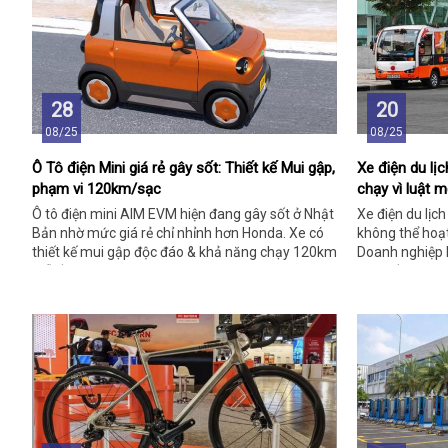
28
20
08/25
08/25
Ô Tô điện Mini giá rẻ gây sốt: Thiết kế Mui gập,
Xe điện du l
phạm vi 120km/sạc
chạy vì luật m
Ô tô điện mini AIM EVM hiện đang gây sốt ở Nhật
Xe điện du lịc
Bản nhờ mức giá rẻ chỉ nhỉnh hơn Honda. Xe có
không thể hoạt
thiết kế mui gập độc đáo & khả năng chạy 120km
Doanh nghiệp l
mỗi lần sạc.
kinh tế địa ph