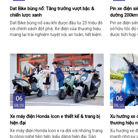
Dat Bike bùng nổ: Tăng trưởng vượt bậc &
Pin xe điện si
chiến lược xanh
dường 200km
Dat Bike bùng nổ sau khi được đầu tư 25 triệu đô
Pin xe điện si
với chính sách đột phá. Xe điện của thương hiệu
sở hữu tốc độ
mang lại trải nghiệm tuyệt vời, an toàn, tiết kiệm
được tích hợp 
chi phí.
xe điện thế hệ 
06
06
08/25
08/25
Xe máy điện Honda Icon e thiết kế & trang bị
Xu hướng xe đ
hiện đại
thương hiệu n
Xe máy điện Honda Icon e ra đời với những trang
Xu hướng xe đi
bị công nghệ tiên tiến, kiểu dáng hiện đại. Sản
mạnh nhờ sự c