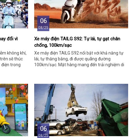
06
08/25
ay đổi vì
Xe máy điện TAILG S92: Tự lái, tự gạt chân
chống, 100km/sạc
iễm không khí,
Xe máy điện TAILG S92 nổi bật với khả năng tự
 trên sẽ thúc
lái, tự thăng bằng, đi được quãng đường
 điện trong
100km/sạc. Mặt hàng mang đến trải nghiệm di
chuyển thông minh, tiện lợi.
06
08/25