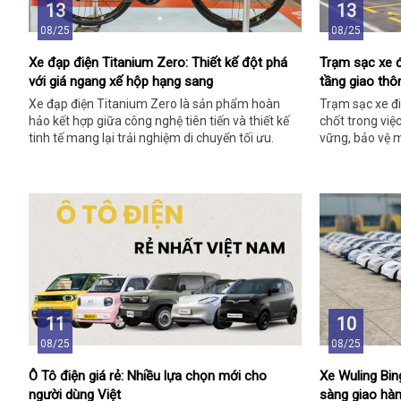
13
13
08/25
08/25
Xe đạp điện Titanium Zero: Thiết kế đột phá
Trạm sạc xe đ
với giá ngang xế hộp hạng sang
tầng giao thô
Xe đạp điện Titanium Zero là sản phẩm hoàn
Trạm sạc xe đi
hảo kết hợp giữa công nghệ tiên tiến và thiết kế
chốt trong việ
tinh tế mang lại trải nghiệm di chuyển tối ưu.
vững, bảo vệ m
11
10
08/25
08/25
Ô Tô điện giá rẻ: Nhiều lựa chọn mới cho
Xe Wuling Bin
người dùng Việt
sàng giao hà