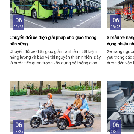
06
06
08/25
08/25
Chuyển đổi xe điện giải pháp cho giao thông
3 mẫu xe nân
bền vững
dụng nhiều nh
Chuyển đổi xe điện giúp giảm ô nhiễm, tiết kiệm
Xe nâng người 
năng lượng và bảo vệ tài nguyên thiên nhiên. Đây
yếu trong các c
là bước tiến quan trọng xây dựng hệ thống giao
dựng đến vận h
thông xanh, bền vững cho Việt Nam.
06
06
08/25
08/25