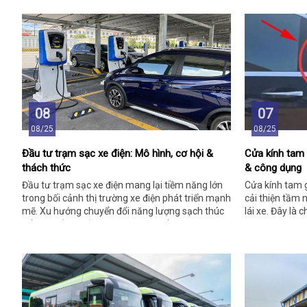
08
07
08/25
08/25
Đầu tư trạm sạc xe điện: Mô hình, cơ hội &
Cửa kính tam 
thách thức
& công dụng
Đầu tư trạm sạc xe điện mang lại tiềm năng lớn
Cửa kính tam g
trong bối cảnh thị trường xe điện phát triển mạnh
cải thiện tầm 
mẽ. Xu hướng chuyển đổi năng lượng sạch thúc
lái xe. Đây là 
đẩy nhu cầu, mở ra cơ hội phát triển vượt trội.
trong các khôn