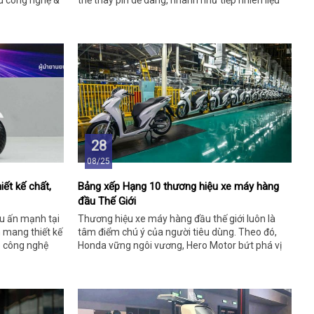
êu công nghệ &
thể thay pin dễ dàng, nhanh như tiếp nhiên liệu
cho xe xăng.
28
08/25
ết kế chất,
Bảng xếp Hạng 10 thương hiệu xe máy hàng
đầu Thế Giới
ấu ấn mạnh tại
Thương hiệu xe máy hàng đầu thế giới luôn là
 mang thiết kế
tâm điểm chú ý của người tiêu dùng. Theo đó,
p công nghệ
Honda vững ngôi vương, Hero Motor bứt phá vị
trí thứ hai, Yadea vượt trội bám sát Yamaha…