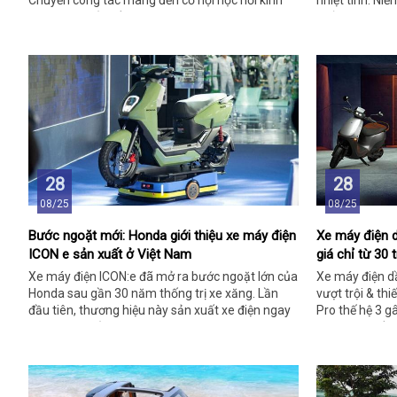
Chuyến công tác mang đến cơ hội học hỏi kinh
nhiệt tình. Ni
nghiệm và cải tiến dịch vụ.
khắc trao chìa
28
28
08/25
08/25
Bước ngoặt mới: Honda giới thiệu xe máy điện
Xe máy điện 
ICON e sản xuất ở Việt Nam
giá chỉ từ 30 t
Xe máy điện ICON:e đã mở ra bước ngoặt lớn của
Xe máy điện dầ
Honda sau gần 30 năm thống trị xe xăng. Lần
vượt trội & thi
đầu tiên, thương hiệu này sản xuất xe điện ngay
Pro thế hệ 3 g
tại nhà máy ở Vĩnh Phúc, Việt Nam.
Vespa, có tốc 