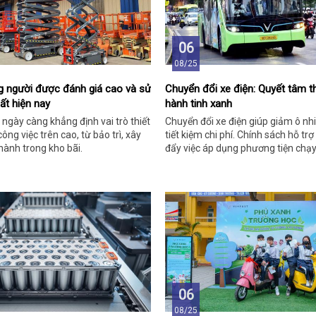
06
08/25
g người được đánh giá cao và sử
Chuyển đổi xe điện: Quyết tâm th
ất hiện nay
hành tinh xanh
ngày càng khẳng định vai trò thiết
Chuyển đổi xe điện giúp giảm ô nh
ông việc trên cao, từ bảo trì, xây
tiết kiệm chi phí. Chính sách hỗ trợ
ành trong kho bãi.
đẩy việc áp dụng phương tiện chạy
mọi lĩnh vực.
06
08/25