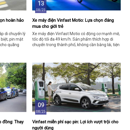
13
08/25
họn hoàn hảo
Xe máy điện Vinfast Motio: Lựa chọn đáng
mua cho giới trẻ
áp di chuyển lý
Xe máy điện Vinfast Motio có động cơ mạnh mẽ,
 biệt, pin mặt
tốc độ tối đa 49 km/h. Sản phẩm thích hợp di
 cho quãng
chuyển trong thành phố, không cần bằng lái, tiện
lợi cho giới trẻ.
09
08/25
ợp đồng: Thay
Vinfast miễn phí sạc pin: Lợi ích vượt trội cho
người dùng