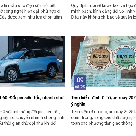
o là mẫu ô tô điện cỡ nhỏ, tiết
Quy định mới về lái xe taxi và hợp 
hờ công nghệ hiện đại, phù hợp di
minh bạch, bình đẳng đối với lĩnh v
. Đây được xem như lựa chọn tiềm
Điều này không chỉ bảo vệ quyền l
rường phương tiện xanh tại Việt
cao chất lượng dịch vụ.
09
08/25
L60: Đổi pin siêu tốc, nhanh như
Tem kiểm định ô Tô, xe máy 2025
ý nghĩa
0 với tính năng đổi pin siêu tốc,
Tem kiểm định ô tô, xe máy 2025 l
nghiệm di chuyển nhanh chóng, linh
quan trọng, nâng cao chất lượng,
ểu thời gian chờ đợi như khi đổ
toàn cho phương tiện giao thông.