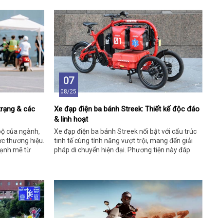
07
08/25
trạng & các
Xe đạp điện ba bánh Streek: Thiết kế độc đáo
& linh hoạt
bộ của ngành,
Xe đạp điện ba bánh Streek nổi bật với cấu trúc
ợc thương hiệu.
tinh tế cùng tính năng vượt trội, mang đến giải
mạnh mẽ từ
pháp di chuyển hiện đại. Phương tiện này đáp
sách hỗ trợ.
ứng mọi nhu cầu, kết hợp tiện ích và sáng tạo
xuất sắc.