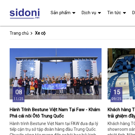
Sản phẩm
Dịch vụ
Tin tức
D
Trang chủ
Xe cộ
08
15
11/25
09/25
Hành Trình Bestune Việt Nam Tại Faw - Khám
Khách hàng 
Phá cái nôi Ôtô Trung Quốc
trải ghiệm đầ
Hành trình Bestune Việt Nam tại FAW đưa đại lý
Khách hàng T
tiếp cận trụ sở tập đoàn hàng đầu Trung Quốc.
showroom sáng