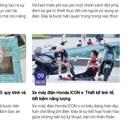
đồng tạo ra sự
Vinfast miễn phí sạc pin một chính sách đột phá,
ực vận tải.
đem lại giá trị thiết thực đối với người sử dụng xe
ợi mà còn nâng
điện. Đây là bước tiến quan trọng trong việc thúc
đẩy giao thông xanh, bảo vệ môi trường.
09
08/25
: quy trình và
Xe máy điện Honda ICON e: Thiết kế tinh tế,
tiết kiệm năng lượng
à bước tiến
Xe máy điện Honda ICON e có kiểu dáng hiện đại,
 đảm bảo an
hạn chế lãng phí điện. Đây là sự kết hợp hoàn hảo
giữa những tiến bộ kỹ thuật, tiện ích thân thiện
với người dùng.