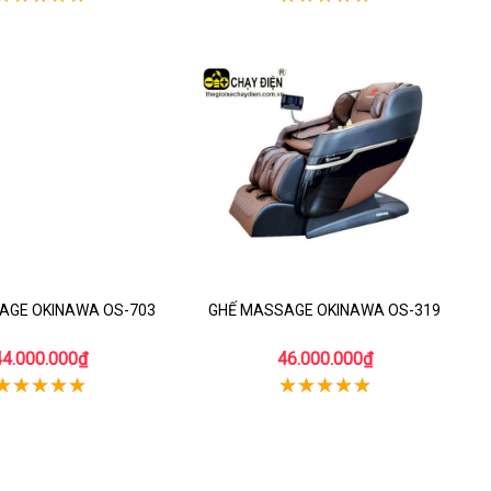
AGE OKINAWA OS-703
GHẾ MASSAGE OKINAWA OS-319
44.000.000₫
46.000.000₫