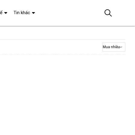
tế
Tin khác