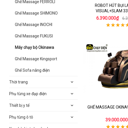
Ghế Massage FERROLI
ROBOT HÚT BỤI L
VISUAL+SLAM 3
Ghế Massage SHIMONO
6.390.000₫
6.
Ghế Massage INOCHI
Ghế Massage FUKUSI
Máy chạy bộ Okinawa
Ghế Massage Kingsport
Ghế Sofa nâng điện
Thời trang
Phụ tùng xe đạp điện
Thiết bị y tế
GHẾ MASSAGE OKINA
Phụ tùng ô tô
39.000.000