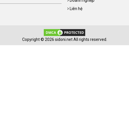
Doanh nghiệp
Liên hệ
Copyright © 2026 sidoni.net All rights reserved.