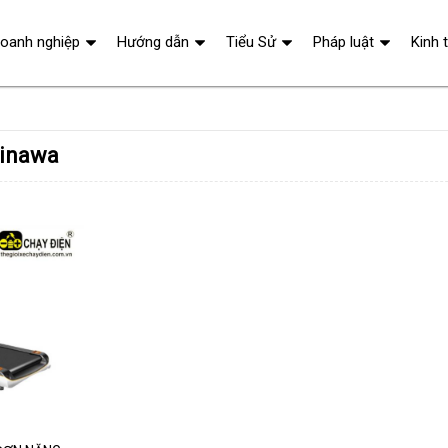
oanh nghiệp
Hướng dẫn
Tiểu Sử
Pháp luật
Kinh 
kinawa