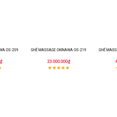
WA OS-259
GHẾ MASSAGE OKINAWA OS-219
GHẾ MASS
₫
23.000.000₫