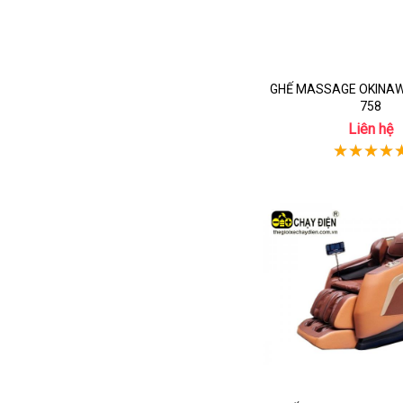
GHẾ MASSAGE OKINAW
758
Liên hệ