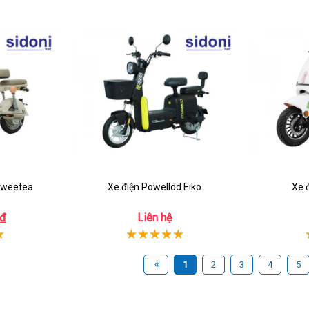
Sweetea
Xe điện Powelldd Eiko
Xe 
₫
Liên hệ
1
2
3
4
5