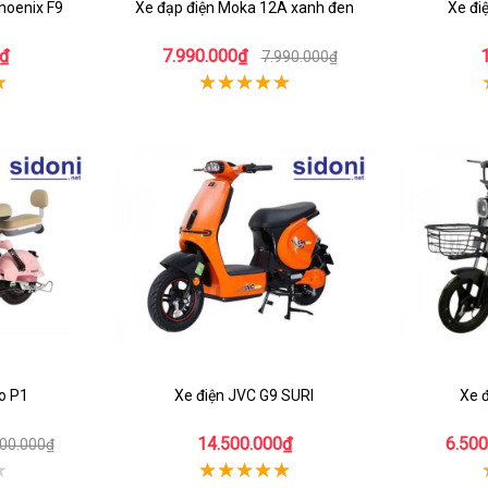
Phoenix F9
Xe đạp điện Moka 12A xanh đen
Xe đi
₫
7.990.000₫
7.990.000₫
o P1
Xe điện JVC G9 SURI
Xe 
14.500.000₫
6.500
500.000₫