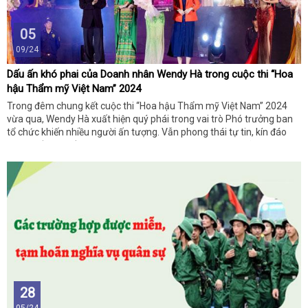
05
09/24
Dấu ấn khó phai của Doanh nhân Wendy Hà trong cuộc thi “Hoa
hậu Thẩm mỹ Việt Nam” 2024
Trong đêm chung kết cuộc thi “Hoa hậu Thẩm mỹ Việt Nam” 2024
vừa qua, Wendy Hà xuất hiện quý phái trong vai trò Phó trưởng ban
tổ chức khiến nhiều người ấn tượng. Vẫn phong thái tự tin, kín đáo
nhưng đầy quyến rũ, nữ doanh nhân cùng các cộng sự đã tạo nên
một sân chơi đẳng cấp, đầy ý nghĩa dành cho nhiều người đẹp trên
toàn quốc.
28