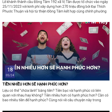
Lễ khánh thành cầu Đồng Tâm 192 xã Vị Tân được tổ chức vào ngày
25/11/2023 với kinh phí xây dựng hơn 270 triệu đồng bởi Đại Thích
Phước Thuận và hội từ thiện Đồng Tâm kết hợp cùng chính phường
địa phương.
18
05/24
TIỀN NHIỀU HƠN SẼ HẠNH PHÚC HƠN?
Liệu có thể “chữa lành" bằng tiền? Tiền bạc và hạnh phúc có liên
quan với nhau hay không? Tiền nhiều hơn có hạnh phúc hơn? Cần có
bao nhiêu tiền để hạnh phúc? Cùng nói về câu chuyện này trong
Smart Money tuần này. Cảm ơn nhà tài trợ Sunshine đã đồng hành
cùng chương trình!