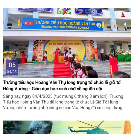
giáo lý Phật giáo và hỗ trợ người tu tập trên con đường giác ngộ.
Dưới đây là danh sách các pháp khí phổ biến trong Phật giáo và ý
nghĩa của chúng:
05
04/25
Trường tiểu học Hoàng Văn Thụ long trọng tổ chức lễ giỗ tổ
Hùng Vương - Giáo dục học sinh nhớ về nguồn cội
Sáng nay, ngày 04/4/2025 (tức mùng 6 tháng 3 âm lịch), Trường
Tiểu học Hoàng Văn Thụ đã long trọng tổ chức Lễ Giỗ Tổ Hùng
Vương nhằm tưởng nhớ công ơn các Vua Hùng đã có công dựng
nước, đồng thời giáo dục học sinh về đạo lý "uống nước nhớ nguồn"
và lòng tự hào dân tộc.