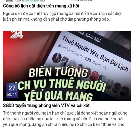
Công bố lịch cắt điện trên mạng xã hội
Người dân đã có thể truy cập mạng xã hội để tra cứu lịch cắt điện
luân phiên mà không cần phải chờ địa phương thông báo.
27
05/23
SGDD tuyển trúng phóng viên VTV và cái kết
Trở thành người yêu ngắn hạn chỉ qua vài dòng viết ngắn ngủi cùng
dăm ba câu nhắn tin qua lại trên mạng xã hội. Dịch vụ thuê người
yêu qua mạng, đang ẩn chứa nhiều rủi ro cho cả bên "thuê và cho
thuê" và có nguy cơ biến tướng thành mại dâm trá hình.