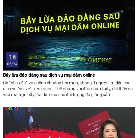
18
05/24
Bẫy lừa đảo đằng sau dịch vụ mại dâm online
Có "nhu cầu" và chếnh choáng hơi men, không ít người tìm đến các
dịch vụ "vui vẻ" trên mạng. Thế nhưng vui đâu chưa thấy, chỉ thấy sa
vào ma trận bẫy lừa đảo mà các đối tượng đã giăng sẵn.