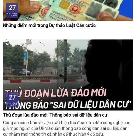
27
11/23
Những điểm mới trong Dự thảo Luật Căn cước
27
11/23
Thủ đoạn lừa đảo mới: Thông báo sai dữ liệu dân cư
Công an cảnh báo về việc xuất hiện thủ đoạn lừa đảo công nghệ cao
giả mạo người của UBND quận thông báo công dân sai dữ liệu dân
cư nhằm moi thông tin cá nhân để thực hiện ý đồ xấu.