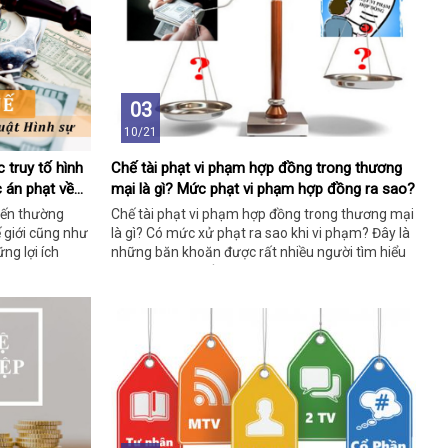
03
10/21
 truy tố hình
Chế tài phạt vi phạm hợp đồng trong thương
c án phạt về
mại là gì? Mức phạt vi phạm hợp đồng ra sao?
iến thường
Chế tài phạt vi phạm hợp đồng trong thương mại
ế giới cũng như
là gì? Có mức xử phạt ra sao khi vi phạm? Đây là
ng lợi ích
những băn khoăn được rất nhiều người tìm hiểu
trong thời gian gần đây.