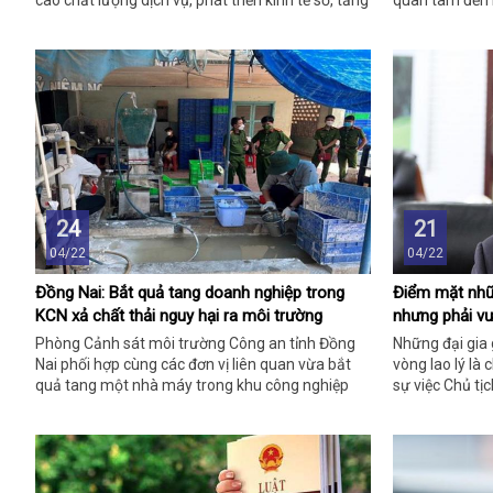
cao chất lượng dịch vụ, phát triển kinh tế số, tăng
quan tâm đến 
an ninh mạng.
24
21
04/22
04/22
Đồng Nai: Bắt quả tang doanh nghiệp trong
Điểm mặt nhữn
KCN xả chất thải nguy hại ra môi trường
nhưng phải vư
Phòng Cảnh sát môi trường Công an tỉnh Đồng
Những đại gia 
Nai phối hợp cùng các đơn vị liên quan vừa bắt
vòng lao lý là 
quả tang một nhà máy trong khu công nghiệp
sự việc Chủ tị
Biên Hòa 1, phường An Bình, TP Biên Hòa đang
động trong dư 
thực hiện hành vi tiêu hủy chất thải nguy hại
không đúng quy định.