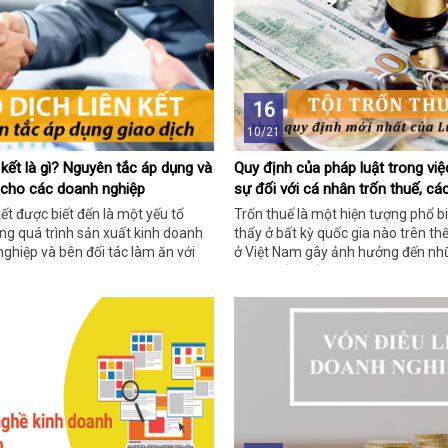
16
10/21
 kết là gì? Nguyên tắc áp dụng và
Quy định của pháp luật trong việc
 cho các doanh nghiệp
sự đối với cá nhân trốn thuế, cá
tội danh trốn thuế
kết được biết đến là một yếu tố
Trốn thuế là một hiện tượng phổ b
ng quá trình sản xuất kinh doanh
thấy ở bất kỳ quốc gia nào trên th
ghiệp và bên đối tác làm ăn với
ở Việt Nam gây ảnh hưởng đến nhữ
chung của đất nước.