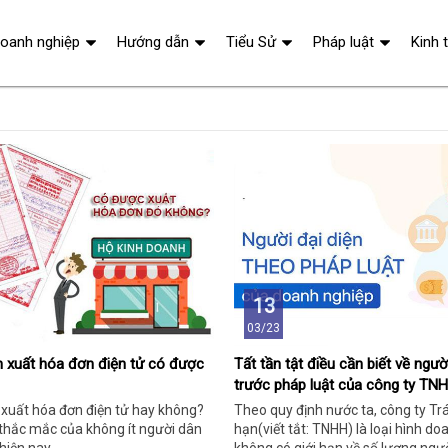
oanh nghiệp
Hướng dẫn
Tiểu Sử
Pháp luật
Kinh 
13
03/23
h xuất hóa đơn điện tử có được
Tất tần tật điều cần biết về ngườ
trước pháp luật của công ty TN
 xuất hóa đơn điện tử hay không?
Theo quy định nước ta, công ty T
 thắc mắc của không ít người dân
hạn(viết tắt: TNHH) là loại hình d