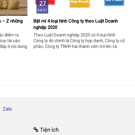
27
04/21
 A – Z những
Bật mí 4 loại hình Công ty theo Luật Doanh
nghiệp 2020
đặc điểm ra
Theo Luật Doanh nghiệp 2020 có 4 loại hình
oại tài sản
Công ty đó chính là Công ty hợp danh, Công ty cổ
 đáp ở nội dung
phần, Công ty TNHH hai thành viên trở lên và
i gian của mình
Công ty TNHH một thành viên. Mỗi loại hình trên
đều có ưu, nhược điểm riêng, để hiểu rõ hơn hãy
dành thời gian tìm hiểu bài viết này bạn nhé!
Zalo
Tiện ích