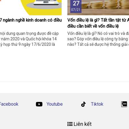
27
07/21
7 ngành nghề kinh doanh có điều
Vốn điều lệ là gì? Tất tần tật từ
điều cần biết về vốn điều lệ
 nội dung quan trọng được đề cập
Vốn điều lệ là gì? Nó có vai trò và 
tư năm 2020 và Quốc hội khóa 14
sao? Góp vốn điều lệ công ty bằng l
kỳ họp thứ 9 ngày 17/6/2020 là
nào? Tất cả sẽ được hệ thống giải
nh doanh có điều kiện.
bài viết bên dưới, hãy bớt chút thờ
cùng tìm hiểu cụ thể bạn nhé!
Facebook
Youtube
Tiktok
Liên kết