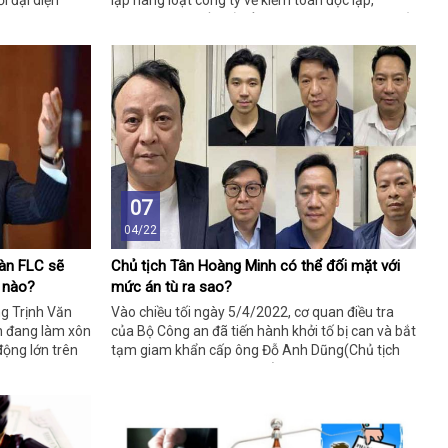
i đại diện
lập hàng loạt công ty về kiểm toán độc lập,
nhưng thực chất chỉ để thực hiện hành vi làm giả,
mua bán các loại giấy chứng nhận kiểm toán làm
theo đơn đặt hàng, bán ra thị trường kiếm lời.
07
04/22
oàn FLC sẽ
Chủ tịch Tân Hoàng Minh có thể đối mặt với
ế nào?
mức án tù ra sao?
g Trịnh Văn
Vào chiều tối ngày 5/4/2022, cơ quan điều tra
ện đang làm xôn
của Bộ Công an đã tiến hành khởi tố bị can và bắt
động lớn trên
tạm giam khẩn cấp ông Đỗ Anh Dũng(Chủ tịch
tập đoàn Tân Hoàng Minh).