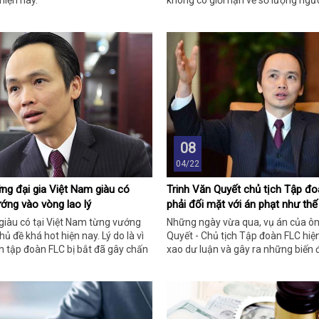
hiện nay.
không có giới hạn về số lượng ngườ
trước pháp luật.
08
04/22
g đại gia Việt Nam giàu có
Trinh Văn Quyết chủ tịch Tập đ
ớng vào vòng lao lý
phải đối mặt với án phạt như th
giàu có tại Việt Nam từng vướng
Những ngày vừa qua, vụ án của ôn
chủ đề khá hot hiện nay. Lý do là vì
Quyết - Chủ tịch Tập đoàn FLC hi
ch tập đoàn FLC bị bắt đã gây chấn
xao dư luận và gây ra những biến 
luận.
thị trường chứng khoán.