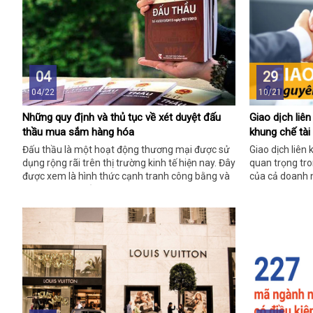
04
29
04/22
10/21
Những quy định và thủ tục về xét duyệt đấu
Giao dịch liên
thầu mua sắm hàng hóa
khung chế tài
Đấu thầu là một hoạt động thương mại được sử
Giao dịch liên 
dụng rộng rãi trên thị trường kinh tế hiện nay. Đây
quan trọng tro
được xem là hình thức cạnh tranh công bằng và
của cả doanh n
đem lại hiệu quả cao.
nhau.