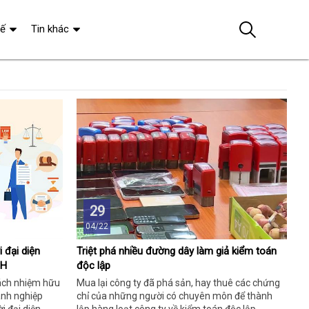
tế
Tin khác
29
04/22
i đại diện
Triệt phá nhiều đường dây làm giả kiểm toán
HH
độc lập
rách nhiệm hữu
Mua lại công ty đã phá sản, hay thuê các chứng
oanh nghiệp
chỉ của những người có chuyên môn để thành