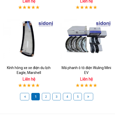
Liên hệ
Liên hệ
Kính hông xe xe điện du lịch
Má phanh ô tô điện Wuling Mini
Eagle, Marshell
EV
Liên hệ
Liên hệ
1
2
3
4
5