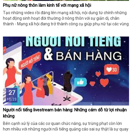
Phụ nữ nông thôn làm kinh tế với mạng xã hội
Tạo những video rồi đăng lên mạng xã hội, nội dung từ chính những
hoạt động sinh hoạt đời thường ở nông thôn với sự giản dị, chân
thành - Mạng xã hội đang trở thành công cụ giúp phụ nữ tại các vùng
nông thôn tạo ra lợi ích kinh tế nhưng đi kèm với đó là muôn vàn
những áp lực.
27
10/23
Người nổi tiếng livestream bán hàng: Những cám dỗ từ lợi nhuận
khủng
Bên cạnh xử lý của các cơ quan chức năng, sự trừng phạt còn lớn
hơn nhiều với những người nổi tiếng quảng cáo sai sự thật là sự quay