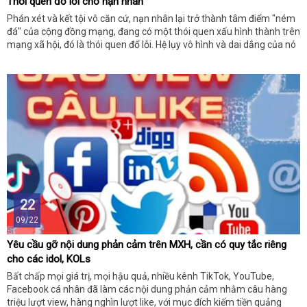
Thói quen đổ lỗi cho nạn nhân
Phán xét và kết tội vô căn cứ, nạn nhân lại trở thành tâm điểm "ném
đá" của cộng đồng mạng, đang có một thói quen xấu hình thành trên
mạng xã hội, đó là thói quen đổ lỗi. Hệ lụy vô hình và dai dẳng của nó
là gì?
22
09/22
Yêu cầu gỡ nội dung phản cảm trên MXH, cần có quy tắc riêng
cho các idol, KOLs
Bất chấp mọi giá trị, mọi hậu quả, nhiều kênh TikTok, YouTube,
Facebook cá nhân đã làm các nội dung phản cảm nhằm câu hàng
triệu lượt view, hàng nghìn lượt like, với mục đích kiếm tiền quảng