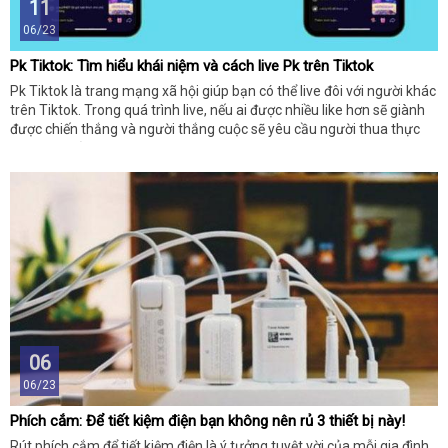
11
06/23
Pk Tiktok: Tìm hiểu khái niệm và cách live Pk trên Tiktok
Pk Tiktok là trang mạng xã hội giúp bạn có thể live đôi với người khác
trên Tiktok. Trong quá trình live, nếu ai được nhiều like hơn sẽ giành
được chiến thắng và người thắng cuộc sẽ yêu cầu người thua thực
hiện các thử thách vui nhộn.
06
06/23
Phích cắm: Để tiết kiệm điện bạn không nên rủ 3 thiết bị này!
Rút phích cắm để tiết kiệm điện là ý tưởng tuyệt vời của mỗi gia đình.