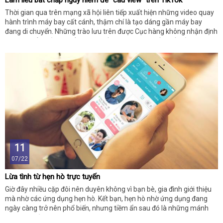
Làm liều bất chấp nguy hiểm để “câu view” trên TikTok
Thời gian qua trên mạng xã hội liên tiếp xuất hiện những video quay
hành trình máy bay cất cánh, thậm chí là tạo dáng gần máy bay
đang di chuyển. Những trào lưu trên được Cục hàng không nhận định
là nguy hiểm bởi có thể gây ra mất an toàn bay. Bất chấp rủi ro, đây
là cách nhiều TikToker đã làm để câu view nhưng cũng nhận về nhiều
sự chỉ trích.
11
07/22
Lừa tình từ hẹn hò trực tuyến
Giờ đây nhiều cặp đôi nên duyên không vì bạn bè, gia đình giới thiệu
mà nhờ các ứng dụng hẹn hò. Kết bạn, hẹn hò nhờ ứng dụng đang
ngày càng trở nên phổ biến, nhưng tiềm ẩn sau đó là những mánh
khóe lừa đảo tinh vi.