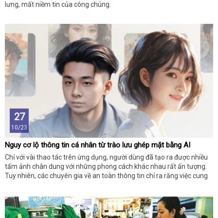
lưng, mất niềm tin của công chúng.
27
10/23
Nguy cơ lộ thông tin cá nhân từ trào lưu ghép mặt bằng AI
Chỉ với vài thao tác trên ứng dụng, người dùng đã tạo ra được nhiều
tấm ảnh chân dung với những phong cách khác nhau rất ấn tượng.
Tuy nhiên, các chuyên gia về an toàn thông tin chỉ ra rằng việc cung
cấp hình ảnh khuôn mặt rõ nét, chân thực nhất cho các công cụ AI
hoặc một số nhà cung cấp dịch vụ về trí tuệ nhân tạo tiềm ẩn rất
nhiều rủi ro.