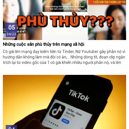
05
04/23
Những cuộc săn phù thủy trên mạng xã hội
Cô gái lên mạng dạy kiếm tiền từ Tinder, Nữ Youtuber gây phẫn nộ vì
hướng dẫn không làm mà đòi có ăn,... Những dòng tít, đoạn clip ngắn
trích lại từ video gốc của 1 cô gái khiến nhiều người phẫn nộ, và lên
án cô gái này. Và thế là có một cuộc săn phù thủy diễn ra trên mạng
xã hội. Nhưng người đang bị ném đá, liệu có thật là phù thủy mà đám
đông đang tìm kiếm?