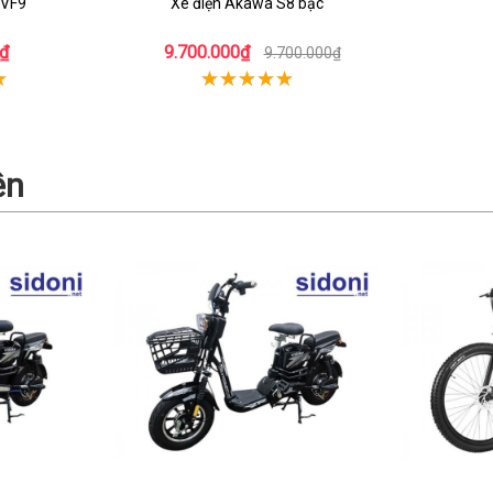
 VF9
Xe điện Akawa S8 bạc
₫
9.700.000₫
9.700.000₫
ện