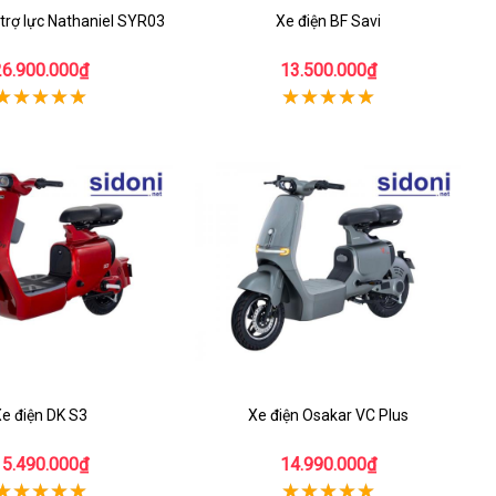
 trợ lực Nathaniel SYR03
Xe điện BF Savi
26.900.000₫
13.500.000₫
e điện DK S3
Xe điện Osakar VC Plus
15.490.000₫
14.990.000₫