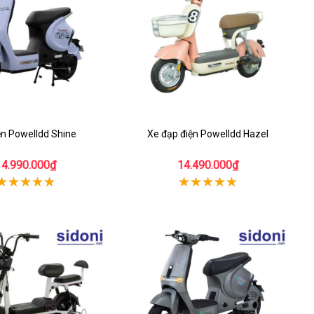
ện Powelldd Shine
Xe đạp điện Powelldd Hazel
14.990.000₫
14.490.000₫