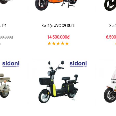
o P1
Xe điện JVC G9 SURI
Xe 
14.500.000₫
6.500
500.000₫