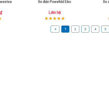
Sweetea
Xe điện Powelldd Eiko
Xe 
₫
Liên hệ
1
2
3
4
5