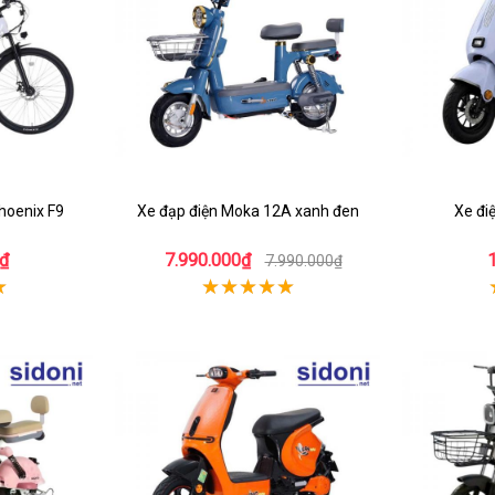
Phoenix F9
Xe đạp điện Moka 12A xanh đen
Xe đi
₫
7.990.000₫
7.990.000₫