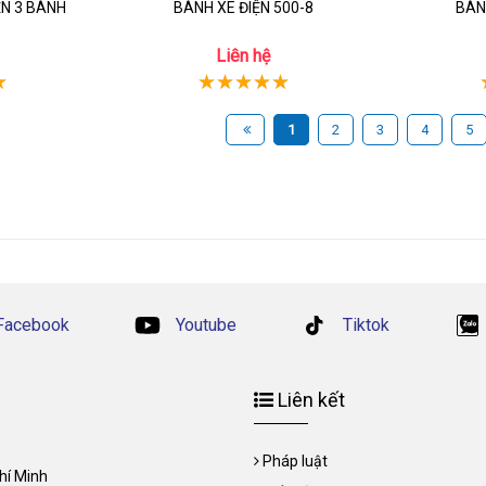
ỆN 3 BÁNH
BÁNH XE ĐIỆN 500-8
BÁN
Liên hệ
1
2
3
4
5
Facebook
Youtube
Tiktok
Liên kết
Pháp luật
Chí Minh