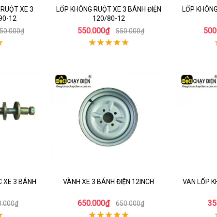
 RUỘT XE 3
LỐP KHÔNG RUỘT XE 3 BÁNH ĐIỆN
LỐP KHÔNG
90-12
120/80-12
550.000₫
500
250.000₫
550.000₫
 XE 3 BÁNH
VÀNH XE 3 BÁNH ĐIỆN 12INCH
VAN LỐP K
650.000₫
35
0.000₫
650.000₫