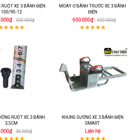
 RUỘT XE 3 BÁNH ĐIỆN
MOAY Ơ BÁNH TRƯỚC XE 3 BÁNH
100/90-12
ĐIỆN
.000₫
650.000₫
500.000₫
650.000₫
HÔNG RUỘT XE 3 BÁNH
KHUNG SƯỜNG XE 3 BÁNH ĐIỆN
3,5CM
SMART
.000₫
Liên hệ
35.000₫