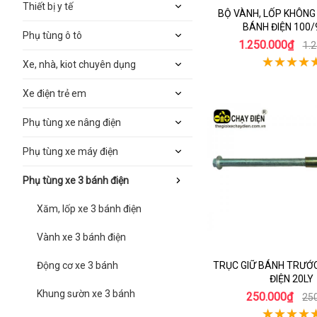
Thiết bị y tế
BỘ VÀNH, LỐP KHÔNG
BÁNH ĐIỆN 100/
Phụ tùng ô tô
1.250.000₫
1.
Xe, nhà, kiot chuyên dụng
Xe điện trẻ em
Phụ tùng xe nâng điện
Phụ tùng xe máy điện
Phụ tùng xe 3 bánh điện
Xăm, lốp xe 3 bánh điện
Vành xe 3 bánh điện
Động cơ xe 3 bánh
TRỤC GIỮ BÁNH TRƯỚC
ĐIỆN 20LY
Khung sườn xe 3 bánh
250.000₫
25