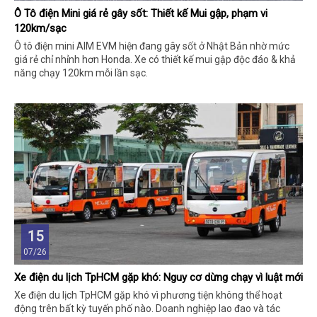
Ô Tô điện Mini giá rẻ gây sốt: Thiết kế Mui gập, phạm vi
120km/sạc
Ô tô điện mini AIM EVM hiện đang gây sốt ở Nhật Bản nhờ mức
giá rẻ chỉ nhỉnh hơn Honda. Xe có thiết kế mui gập độc đáo & khả
năng chạy 120km mỗi lần sạc.
15
07/26
Xe điện du lịch TpHCM gặp khó: Nguy cơ dừng chạy vì luật mới
Xe điện du lịch TpHCM gặp khó vì phương tiện không thể hoạt
động trên bất kỳ tuyến phố nào. Doanh nghiệp lao đao và tác