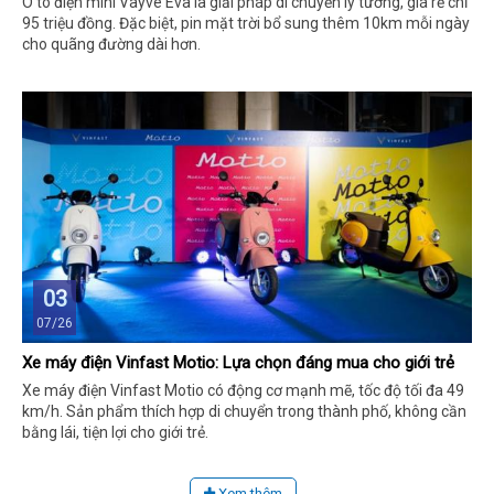
Ô tô điện mini Vayve Eva là giải pháp di chuyển lý tưởng, giá rẻ chỉ
95 triệu đồng. Đặc biệt, pin mặt trời bổ sung thêm 10km mỗi ngày
cho quãng đường dài hơn.
03
07/26
Xe máy điện Vinfast Motio: Lựa chọn đáng mua cho giới trẻ
Xe máy điện Vinfast Motio có động cơ mạnh mẽ, tốc độ tối đa 49
km/h. Sản phẩm thích hợp di chuyển trong thành phố, không cần
bằng lái, tiện lợi cho giới trẻ.
Xem thêm