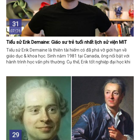
31
07/26
Tiểu sử Erik Demaine: Giáo sư trẻ tuổi nhất lịch sử viện MIT
Tiểu sử Erik Demaine là thiên tài hiếm có đã phá vỡ giới hạn về
giáo dục & khoa học. Sinh năm 1981 tại Canada, ông nổi bật với
hành trình học vấn phi thường. Cụ thể, Erik tốt nghiệp đại học khi
mới 14 tuổi và trở thành giáo sư trẻ nhất lịch sử MIT – Viện Công
nghệ Massachusetts lúc 20 tuổi.
29