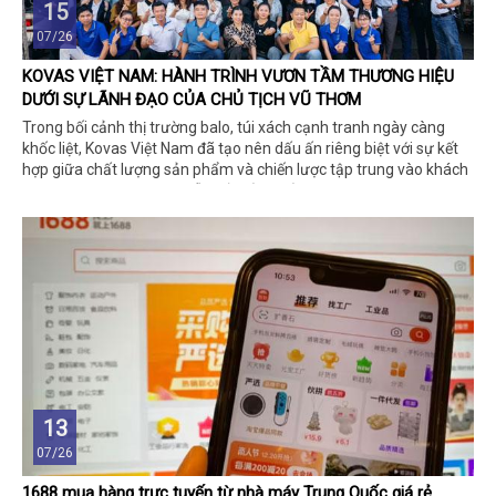
15
07/26
KOVAS VIỆT NAM: HÀNH TRÌNH VƯƠN TẦM THƯƠNG HIỆU
DƯỚI SỰ LÃNH ĐẠO CỦA CHỦ TỊCH VŨ THƠM
Trong bối cảnh thị trường balo, túi xách cạnh tranh ngày càng
khốc liệt, Kovas Việt Nam đã tạo nên dấu ấn riêng biệt với sự kết
hợp giữa chất lượng sản phẩm và chiến lược tập trung vào khách
hàng mục tiêu. Dưới sự dẫn dắt của Chủ tịch Vũ Thơm, thương
hiệu không chỉ khẳng định vị thế tại Việt Nam mà còn đặt mục tiêu
chinh phục thị trường quốc tế.
13
07/26
1688 mua hàng trực tuyến từ nhà máy Trung Quốc giá rẻ