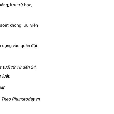
sáng; lưu trữ học,
 soát không lưu, viễn
n dụng vào quân đội.
hư
tuổi từ 18 đến 24,
 luật.
 sự
.
Theo Phunutoday.vn