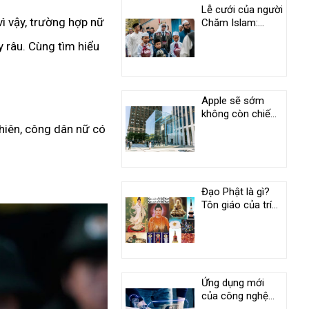
Lễ cưới của người
ì vậy, trường hợp nữ
Chăm Islam:
Phong tục độc
y râu. Cùng tìm hiểu
đáo ở An Giang
Apple sẽ sớm
không còn chiếm
vị trí duy nhất
nhiên, công dân nữ có
trong câu lạc bộ
nghìn tỷ USD
Đạo Phật là gì?
Tôn giáo của trí
tuệ và tình
thương
Ứng dụng mới
của công nghệ