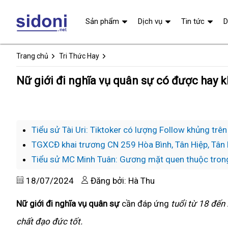
Sản phẩm
Dịch vụ
Tin tức
D
Trang chủ
Tri Thức Hay
Nữ giới đi nghĩa vụ quân sự có được hay 
Tiểu sử Tài Uri: Tiktoker có lượng Follow khủng tr
TGXCĐ khai trương CN 259 Hòa Bình, Tân Hiệp, Tân 
Tiểu sử MC Minh Tuân: Gương mặt quen thuộc tron
18/07/2024
Đăng bởi: Hà Thu
Nữ giới đi nghĩa vụ quân sự
cần đáp ứng
tuổi từ 18 đến 
chất đạo đức tốt.