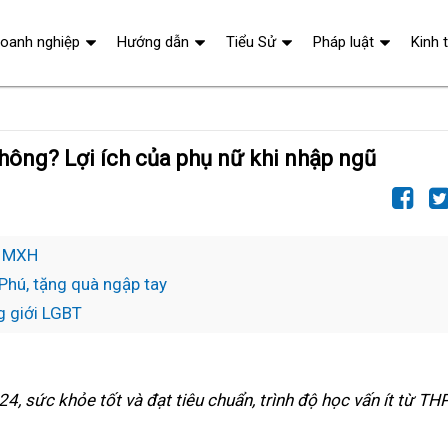
oanh nghiệp
Hướng dẫn
Tiểu Sử
Pháp luật
Kinh 
không? Lợi ích của phụ nữ khi nhập ngũ
ên MXH
Phú, tặng quà ngập tay
g giới LGBT
24, sức khỏe tốt và đạt tiêu chuẩn, trình độ học vấn ít từ T