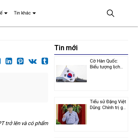
tế
Tin khác
Tin mới
Cờ Hàn Quốc:
Biểu tượng lịch
sử và y nghĩa
tượng trưng
Tiểu sử Đặng Việt
Dũng: Chính trị gia
nổi tiếng người
Việt Nam
HPT trở lên và có phẩm