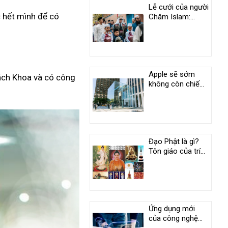
Lễ cưới của người
c hết mình để có
Chăm Islam:
Phong tục độc
đáo ở An Giang
Apple sẽ sớm
Bách Khoa và có công
không còn chiếm
vị trí duy nhất
trong câu lạc bộ
nghìn tỷ USD
Đạo Phật là gì?
Tôn giáo của trí
tuệ và tình
thương
Ứng dụng mới
của công nghệ