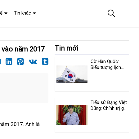
tế
Tin khác
Tin mới
Á vào năm 2017
Cờ Hàn Quốc:
Biểu tượng lịch
sử và y nghĩa
tượng trưng
Tiểu sử Đặng Việt
Dũng: Chính trị gia
nổi tiếng người
Việt Nam
 năm 2017. Anh là