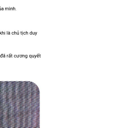
ủa mình.
hi là chủ tịch duy
 đã rất cương quyết