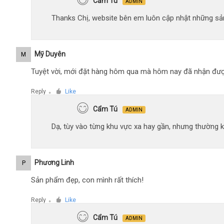
Cẩm Tú
ADMIN
Thanks Chị, website bên em luôn cập nhật những sản
Mỹ Duyên
M
Tuyệt vời, mới đặt hàng hôm qua mà hôm nay đã nhận đượ
Reply
Like
●
Cẩm Tú
ADMIN
Dạ, tùy vào từng khu vực xa hay gần, nhưng thường 
Phương Linh
P
Sản phẩm đẹp, con mình rất thích!
Reply
Like
●
Cẩm Tú
ADMIN