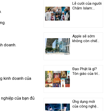
Lễ cưới của người
Chăm Islam:
.
Phong tục độc
đáo ở An Giang
áng.
Apple sẽ sớm
không còn chiếm
nh doanh.
vị trí duy nhất
trong câu lạc bộ
nghìn tỷ USD
Đạo Phật là gì?
Tôn giáo của trí
ng kinh doanh của
tuệ và tình
thương
h nghiệp của bạn đủ
Ứng dụng mới
của công nghệ