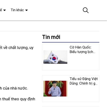
tế
Tin khác
Tin mới
t về chất lượng, uy
Cờ Hàn Quốc:
Biểu tượng lịch
sử và y nghĩa
tượng trưng
Tiểu sử Đặng Việt
Dũng: Chính trị gia
nh của nhà nước.
nổi tiếng người
Việt Nam
n thuế theo quy định