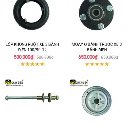
LỐP KHÔNG RUỘT XE 3 BÁNH
MOAY Ơ BÁNH TRƯỚC XE 3
ĐIỆN 100/90-12
BÁNH ĐIỆN
500.000₫
650.000₫
500.000₫
650.000₫