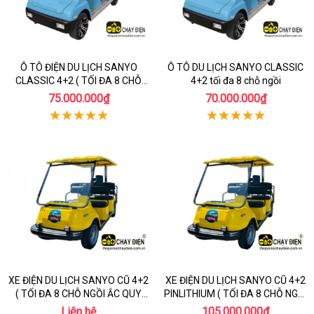
Ô TÔ ĐIỆN DU LỊCH SANYO
Ô TÔ DU LỊCH SANYO CLASSIC
CLASSIC 4+2 ( TỐI ĐA 8 CHỖ
4+2 tối đa 8 chỗ ngồi
NGỒI ẮC QUY CŨ )
75.000.000₫
70.000.000₫
XE ĐIỆN DU LỊCH SANYO CŨ 4+2
XE ĐIỆN DU LỊCH SANYO CŨ 4+2
( TỐI ĐA 8 CHỖ NGỒI ẮC QUY
PINLITHIUM ( TỐI ĐA 8 CHỖ NGỒI
MỚI )
)
Liên hệ
105.000.000₫