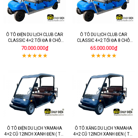
Ô TÔ ĐIỆN DU LỊCH CLUB CAR
Ô TÔ DU LỊCH CLUB CAR
CLASSIC 4+2 TỐI ĐA 8 CHỖ
CLASSIC 4+2 TỐI ĐA 8 CHỖ
NGỒI ẮC QUY CŨ
NGỒI
70.000.000₫
65.000.000₫
Ô TÔ ĐIỆN DU LỊCH YAMAHA
Ô TÔ XĂNG DU LỊCH YAMAHA
4+2 CŨ 12INCH XANH ĐEN ( TỐI
4+2 CŨ 12INCH XANH ĐEN ( TỐI