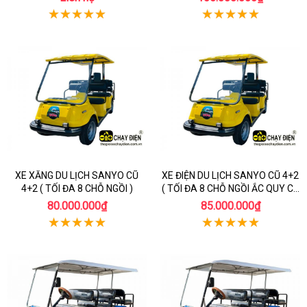
XE XĂNG DU LỊCH SANYO CŨ
XE ĐIỆN DU LỊCH SANYO CŨ 4+2
4+2 ( TỐI ĐA 8 CHỖ NGỒI )
( TỐI ĐA 8 CHỖ NGỒI ẮC QUY CŨ
)
80.000.000₫
85.000.000₫