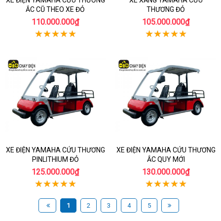
XE ĐIỆN YAMAHA CỨU THƯƠNG
XE XĂNG YAMAHA CỨU
ẮC CŨ THEO XE ĐỎ
THƯƠNG ĐỎ
110.000.000₫
105.000.000₫
XE ĐIỆN YAMAHA CỨU THƯƠNG
XE ĐIỆN YAMAHA CỨU THƯƠNG
PINLITHIUM ĐỎ
ẮC QUY MỚI
125.000.000₫
130.000.000₫
1
2
3
4
5