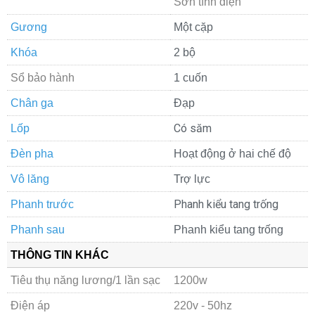
Sơn tĩnh điện
Gương
Một cặp
Khóa
2 bộ
Sổ bảo hành
1 cuốn
Chân ga
Đạp
Có săm
Lốp
Đèn pha
Hoạt động ở hai chế độ
Vô lăng
Trợ lực
Phanh kiểu tang trống
Phanh trước
Phanh sau
Phanh kiểu tang trống
THÔNG TIN KHÁC
Tiêu thụ năng lương/1 lần sạc
1200w
Điện áp
220v - 50hz