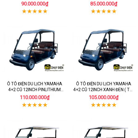
ĐA 8 CHỖ NGỒI ẮC QUY CŨ )
ĐA 8 CHỖ NGỒI )
90.000.000₫
85.000.000₫
Ô TÔ ĐIỆN DU LỊCH YAMAHA
Ô TÔ ĐIỆN DU LỊCH YAMAHA
4+2 CŨ 12INCH PINLITHIUM
4+2 CŨ 12INCH XANH ĐEN ( TỐI
XANH ĐEN
ĐA 8 CHỖ NGỒI ẮC QUY MỚI )
110.000.000₫
105.000.000₫