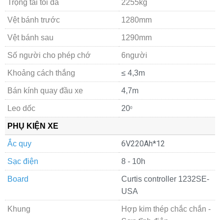
Trọng tải tối đa
2255kg
Vệt bánh trước
1280mm
Vệt bánh sau
1290mm
Số người cho phép chớ
6người
Khoảng cách thắng
≤ 4,3m
Bán kính quay đầu xe
4,7m
Leo dốc
20
0
PHỤ KIỆN XE
6V220Ah*12
Ắc quy
Sạc điện
8 - 10h
Board
Curtis controller 1232SE-
USA
Khung
Hợp kim thép chắc chắn -