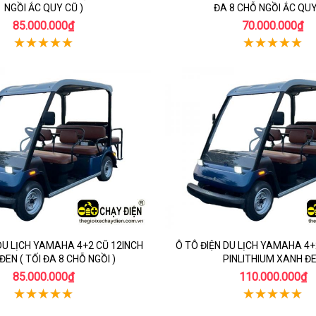
NGỒI ẮC QUY CŨ )
ĐA 8 CHỖ NGỒI ẮC QU
85.000.000₫
70.000.000₫
DU LỊCH YAMAHA 4+2 CŨ 12INCH
Ô TÔ ĐIỆN DU LỊCH YAMAHA 4+
EN ( TỐI ĐA 8 CHỖ NGỒI )
PINLITHIUM XANH Đ
85.000.000₫
110.000.000₫