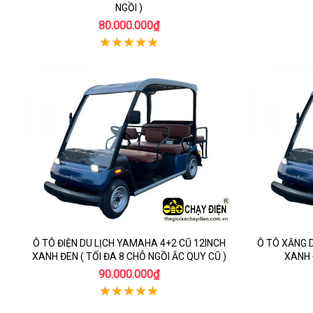
NGỒI )
80.000.000₫
Ô TÔ ĐIỆN DU LỊCH YAMAHA 4+2 CŨ 12INCH
Ô TÔ XĂNG 
XANH ĐEN ( TỐI ĐA 8 CHỖ NGỒI ẮC QUY CŨ )
XANH Đ
90.000.000₫