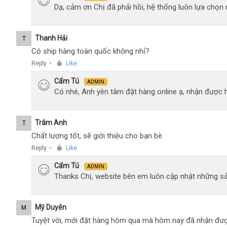
Dạ, cảm ơn Chị đã phải hồi, hệ thống luôn lựa chọ
Thanh Hải
T
Có ship hàng toàn quốc không nhỉ?
Reply
Like
●
Cẩm Tú
ADMIN
Có nhé, Anh yên tâm đặt hàng online ạ, nhận được h
Trâm Anh
T
Chất lượng tốt, sẽ giới thiệu cho bạn bè.
Reply
Like
●
Cẩm Tú
ADMIN
Thanks Chị, website bên em luôn cập nhật những sả
Mỹ Duyên
M
Tuyệt vời, mới đặt hàng hôm qua mà hôm nay đã nhận đượ