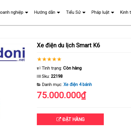
oanh nghiệp
Hướng dẫn
Tiểu Sử
Pháp luật
Kinh 
Xe điện du lịch Smart K6
Tình trạng:
Còn hàng
Sku:
22198
Danh mục:
Xe điện 4 bánh
75.000.000₫
ĐẶT HÀNG