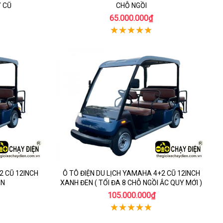
Y CŨ
CHỖ NGỒI
65.000.000₫
2 CŨ 12INCH
Ô TÔ ĐIỆN DU LỊCH YAMAHA 4+2 CŨ 12INCH
EN
XANH ĐEN ( TỐI ĐA 8 CHỖ NGỒI ẮC QUY MỚI )
105.000.000₫