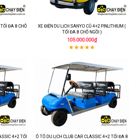
 TỐI ĐA 8 CHỖ
XE ĐIỆN DU LỊCH SANYO CŨ 4+2 PINLITHIUM (
TỐI ĐA 8 CHỖ NGỒI )
105.000.000₫
ASSIC 4+2 TỐI
Ô TÔ DU LỊCH CLUB CAR CLASSIC 4+2 TỐI ĐA 8