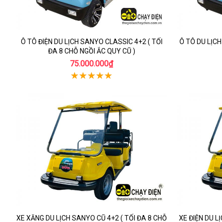
Ô TÔ ĐIỆN DU LỊCH SANYO CLASSIC 4+2 ( TỐI
Ô TÔ DU LỊCH
ĐA 8 CHỖ NGỒI ẮC QUY CŨ )
75.000.000₫
XE XĂNG DU LỊCH SANYO CŨ 4+2 ( TỐI ĐA 8 CHỖ
XE ĐIỆN DU L