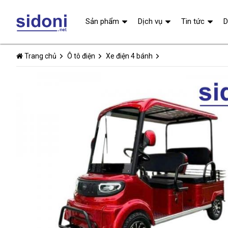
Sản phẩm
Dịch vụ
Tin tức
D
Trang chủ
Ô tô điện
Xe điện 4 bánh