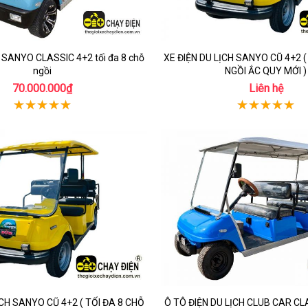
 SANYO CLASSIC 4+2 tối đa 8 chỗ
XE ĐIỆN DU LỊCH SANYO CŨ 4+2 (
ngồi
NGỒI ẮC QUY MỚI )
70.000.000₫
Liên hệ
ỊCH SANYO CŨ 4+2 ( TỐI ĐA 8 CHỖ
Ô TÔ ĐIỆN DU LỊCH CLUB CAR CL