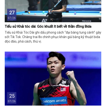
27
07/26
Tiểu sử Khải tóc dài: Góc khuất ít biết về thần đồng Bida
Tiểu sử Khải Tóc Dài ghi dấu phong cách “đại bàng tung cánh” gây
sốt Tik Tok. Chàng trai 8x chinh phục khán giả bằng kỹ thuật bida
độc đáo, phá cách, thú vị.
25
07/26