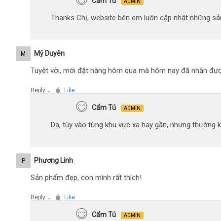
Cẩm Tú
ADMIN
Thanks Chị, website bên em luôn cập nhật những sản
Mỹ Duyên
M
Tuyệt vời, mới đặt hàng hôm qua mà hôm nay đã nhận đượ
Reply
Like
●
Cẩm Tú
ADMIN
Dạ, tùy vào từng khu vực xa hay gần, nhưng thường 
Phương Linh
P
Sản phẩm đẹp, con mình rất thích!
Reply
Like
●
Cẩm Tú
ADMIN