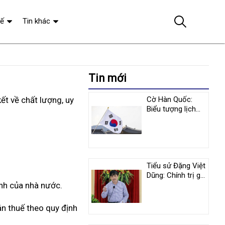
tế
Tin khác
Tin mới
ết về chất lượng, uy
Cờ Hàn Quốc:
Biểu tượng lịch
sử và y nghĩa
tượng trưng
Tiểu sử Đặng Việt
Dũng: Chính trị gia
ịnh của nhà nước.
nổi tiếng người
Việt Nam
án thuế theo quy định