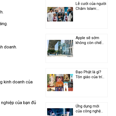
Lễ cưới của người
Chăm Islam:
h.
Phong tục độc
đáo ở An Giang
áng.
Apple sẽ sớm
không còn chiếm
nh doanh.
vị trí duy nhất
trong câu lạc bộ
nghìn tỷ USD
Đạo Phật là gì?
Tôn giáo của trí
ng kinh doanh của
tuệ và tình
thương
h nghiệp của bạn đủ
Ứng dụng mới
của công nghệ