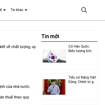
tế
Tin khác
Tin mới
kết về chất lượng, uy
Cờ Hàn Quốc:
Biểu tượng lịch
sử và y nghĩa
tượng trưng
Tiểu sử Đặng Việt
Dũng: Chính trị gia
định của nhà nước.
nổi tiếng người
Việt Nam
oán thuế theo quy