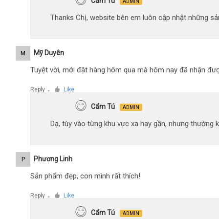
Cẩm Tú
ADMIN
Thanks Chị, website bên em luôn cập nhật những sản
Mỹ Duyên
M
Tuyệt vời, mới đặt hàng hôm qua mà hôm nay đã nhận đượ
Reply
Like
●
Cẩm Tú
ADMIN
Dạ, tùy vào từng khu vực xa hay gần, nhưng thường 
Phương Linh
P
Sản phẩm đẹp, con mình rất thích!
Reply
Like
●
Cẩm Tú
ADMIN