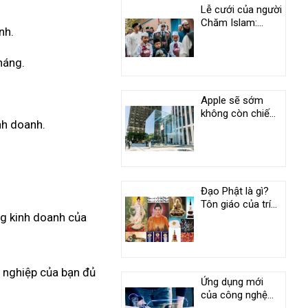
Lễ cưới của người
Chăm Islam:
nh.
Phong tục độc
đáo ở An Giang
háng.
Apple sẽ sớm
không còn chiếm
nh doanh.
vị trí duy nhất
trong câu lạc bộ
nghìn tỷ USD
Đạo Phật là gì?
Tôn giáo của trí
ng kinh doanh của
tuệ và tình
thương
h nghiệp của bạn đủ
Ứng dụng mới
của công nghệ