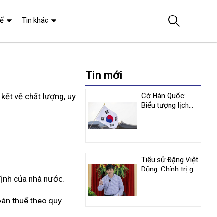
tế
Tin khác
Tin mới
kết về chất lượng, uy
Cờ Hàn Quốc:
Biểu tượng lịch
sử và y nghĩa
tượng trưng
Tiểu sử Đặng Việt
Dũng: Chính trị gia
định của nhà nước.
nổi tiếng người
Việt Nam
oán thuế theo quy