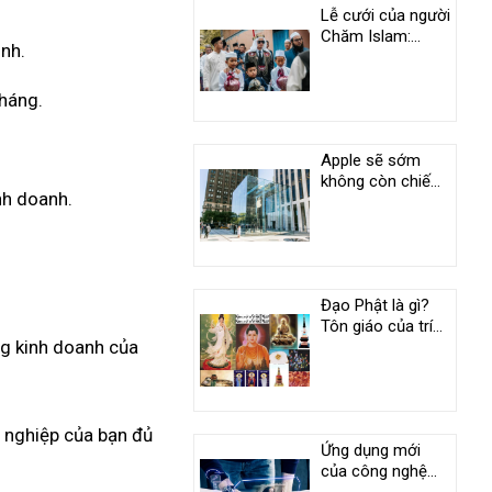
Lễ cưới của người
Chăm Islam:
ình.
Phong tục độc
đáo ở An Giang
tháng.
Apple sẽ sớm
không còn chiếm
nh doanh.
vị trí duy nhất
trong câu lạc bộ
nghìn tỷ USD
Đạo Phật là gì?
Tôn giáo của trí
ng kinh doanh của
tuệ và tình
thương
h nghiệp của bạn đủ
Ứng dụng mới
của công nghệ