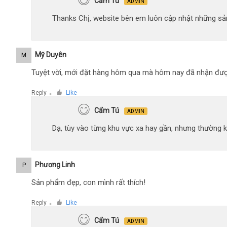
Cẩm Tú
ADMIN
Thanks Chị, website bên em luôn cập nhật những sản
Mỹ Duyên
M
Tuyệt vời, mới đặt hàng hôm qua mà hôm nay đã nhận đượ
Reply
Like
●
Cẩm Tú
ADMIN
Dạ, tùy vào từng khu vực xa hay gần, nhưng thường 
Phương Linh
P
Sản phẩm đẹp, con mình rất thích!
Reply
Like
●
Cẩm Tú
ADMIN