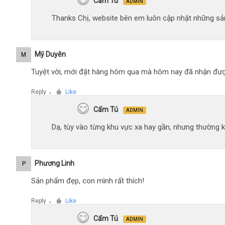
Cẩm Tú
ADMIN
Thanks Chị, website bên em luôn cập nhật những sản
Mỹ Duyên
M
Tuyệt vời, mới đặt hàng hôm qua mà hôm nay đã nhận đượ
Reply
Like
●
Cẩm Tú
ADMIN
Dạ, tùy vào từng khu vực xa hay gần, nhưng thường 
Phương Linh
P
Sản phẩm đẹp, con mình rất thích!
Reply
Like
●
Cẩm Tú
ADMIN