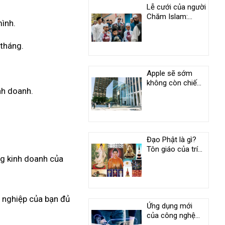
Lễ cưới của người
Chăm Islam:
mình.
Phong tục độc
đáo ở An Giang
 tháng.
Apple sẽ sớm
không còn chiếm
nh doanh.
vị trí duy nhất
trong câu lạc bộ
nghìn tỷ USD
Đạo Phật là gì?
Tôn giáo của trí
ng kinh doanh của
tuệ và tình
thương
h nghiệp của bạn đủ
Ứng dụng mới
của công nghệ