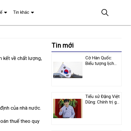
tế
Tin khác
Tin mới
 kết về chất lượng,
Cờ Hàn Quốc:
Biểu tượng lịch
sử và y nghĩa
tượng trưng
Tiểu sử Đặng Việt
Dũng: Chính trị gia
 định của nhà nước.
nổi tiếng người
Việt Nam
toán thuế theo quy