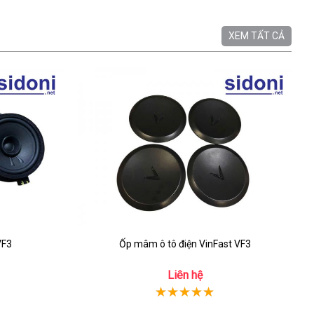
XEM TẤT CẢ
VF3
Ốp mâm ô tô điện VinFast VF3
Liên hệ