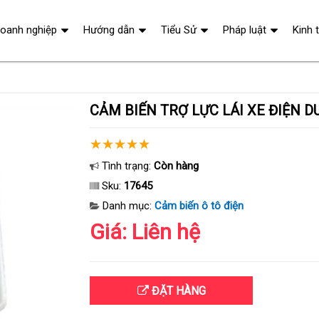
oanh nghiệp
Hướng dẫn
Tiểu Sử
Pháp luật
Kinh 
CẢM BIẾN TRỢ LỰC LÁI XE ĐIỆN D
Tình trạng:
Còn hàng
Sku:
17645
Danh mục:
Cảm biến ô tô điện
Giá: Liên hệ
ĐẶT HÀNG