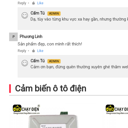
Reply
Like
●
Cẩm Tú
ADMIN
Dạ, tùy vào từng khu vực xa hay gần, nhưng thường
Phương Linh
P
Sản phẩm đẹp, con mình rất thích!
Reply
Like
●
Cẩm Tú
ADMIN
Cảm ơn bạn, đừng quên thường xuyên ghé thăm web
Cảm biến ô tô điện