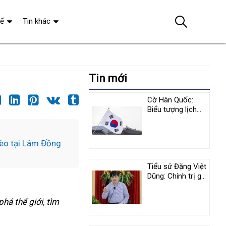
tế
Tin khác
Tin mới
Cờ Hàn Quốc:
Biểu tượng lịch
sử và y nghĩa
tượng trưng
hèo tại Lâm Đồng
Tiểu sử Đặng Việt
Dũng: Chính trị gia
nổi tiếng người
Việt Nam
há thế giới, tìm