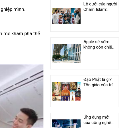
Lễ cưới của người
nghiệp mình.
Chăm Islam:
Phong tục độc
đáo ở An Giang
am mê khám phá thế
Apple sẽ sớm
không còn chiếm
vị trí duy nhất
trong câu lạc bộ
nghìn tỷ USD
Đạo Phật là gì?
Tôn giáo của trí
tuệ và tình
thương
Ứng dụng mới
của công nghệ