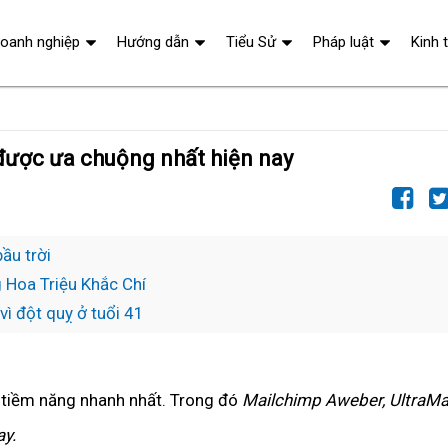
oanh nghiệp
Hướng dẫn
Tiểu Sử
Pháp luật
Kinh 
được ưa chuộng nhất hiện nay
ầu trời
 Hoa Triệu Khắc Chí
ì đột quỵ ở tuổi 41
 tiềm năng nhanh nhất. Trong đó
Mailchimp Aweber, UltraMa
y.