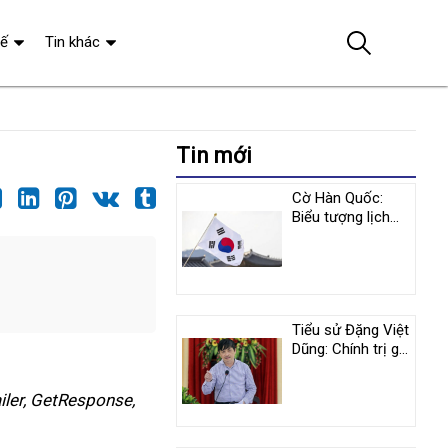
tế
Tin khác
Tin mới
Cờ Hàn Quốc:
Biểu tượng lịch
sử và y nghĩa
tượng trưng
Tiểu sử Đặng Việt
Dũng: Chính trị gia
nổi tiếng người
Việt Nam
iler, GetResponse,