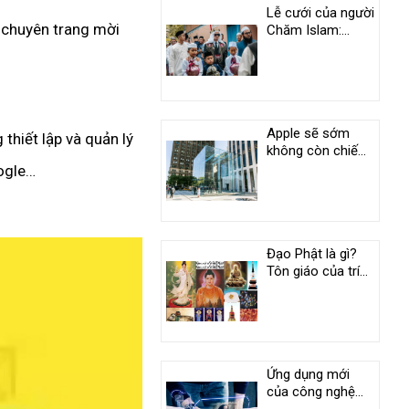
Lễ cưới của người
 chuyên trang mời
Chăm Islam:
Phong tục độc
đáo ở An Giang
Apple sẽ sớm
thiết lập và quản lý
không còn chiếm
vị trí duy nhất
oogle…
trong câu lạc bộ
nghìn tỷ USD
Đạo Phật là gì?
Tôn giáo của trí
tuệ và tình
thương
Ứng dụng mới
của công nghệ